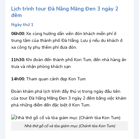
Lịch trình tour Đà Nẵng Măng Đen 3 ngày 2
đêm
Ngày thứ 1
06h00:
Xe cùng hướng dẫn viên đón khách miễn phí ở
trung tâm của thành phố Đà Nẵng. Lưu ý nếu du khách ở
xa công ty phụ thêm phí đưa đón.
11h30:
Khi đoàn đến thành phố Kon Tum, đến nhà hàng ăn
trưa và nhận phòng khách sạn
14h00:
Tham quan cảnh đẹp Kon Tum
Đoàn khám phá lịch trình đầy thú vị trong ngày đầu tiên
của tour Đà Nẵng Măng Đen 3 ngày 2 đêm bằng việc khám
phá những điểm đến đặc biệt ở Kon Tum.
Nhà thờ gỗ cổ và tòa giám mục (Chánh tòa Kon Tum)