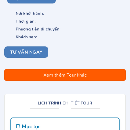
Nơi khởi hành:
Thời gian:
Phương tiện di chuyển:
Khách sạn:
TƯ VẤN NGAY
Xem thêm Tour khác
LỊCH TRÌNH CHI TIẾT TOUR
📑 Mục lục