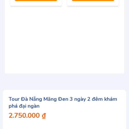
Tour Đà Nẵng Măng Đen 3 ngày 2 đêm khám
phá đại ngàn
2.750.000
₫