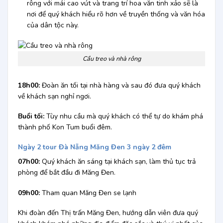
rông với mái cao vút và trang trí hoa văn tinh xảo sẽ là
nơi để quý khách hiểu rõ hơn về truyền thống và văn hóa
của dân tộc này.
Cầu treo và nhà rông
18h00:
Đoàn ăn tối tại nhà hàng và sau đó đưa quý khách
về khách sạn nghỉ ngơi.
Buổi tối:
Tùy nhu cầu mà quý khách có thể tự do khám phá
thành phố Kon Tum buổi đêm.
Ngày 2 tour Đà Nẵng Măng Đen 3 ngày 2 đêm
07h00:
Quý khách ăn sáng tại khách sạn, làm thủ tục trả
phòng để bắt đầu đi Măng Đen.
09h00:
Tham quan Măng Đen se lạnh
Khi đoàn đến Thị trấn Măng Đen, hướng dẫn viên đưa quý