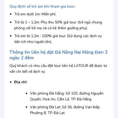
Quy định về trẻ em khi tham gia tour:
Trẻ em dưới 1m: Miễn phí.
Trẻ từ 1 – 1,2m: Phụ thu 50% giá tour (trẻ ngủ chung
phòng với bố mẹ và có kê thêm giường phụ).
Trẻ em từ 1,2m : 100% giá tour (Sử dụng các dịch vụ
tiện ích như người lớn).
Thông tin liên hệ đặt Đà Nẵng
Nai Măng Đen 3
ngày 2 đêm
Quý khách có nhu cầu đặt tour liên hệ LATOUR để được tư
vấn chi tiết về dịch vụ
Địa chỉ
:
Văn phòng Đà Nẵng: Số 103, đường Nguyễn
Quyền, Hoà An, Cẩm Lệ, TP. Đà Nẵng
Văn phòng Đà Lạt: Số 36, đường Vạn Kiếp,
Phường 8, TP. Đà Lạt