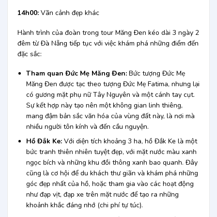
14h00:
Vãn cảnh đẹp khác
Hành trình của đoàn trong tour Măng Đen kéo dài 3 ngày 2
đêm từ Đà Nẵng tiếp tục với việc khám phá những điểm đến
đặc sắc:
Tham quan Đức Mẹ Măng Đen:
Bức tượng Đức Mẹ
Măng Đen được tạc theo tượng Đức Mẹ Fatima, nhưng lại
có gương mặt phụ nữ Tây Nguyên và một cánh tay cụt.
Sự kết hợp này tạo nên một không gian linh thiêng,
mang đậm bản sắc văn hóa của vùng đất này, là nơi mà
nhiều người tôn kính và đến cầu nguyện.
Hồ Đắk Ke:
Với diện tích khoảng 3 ha, hồ Đắk Ke là một
bức tranh thiên nhiên tuyệt đẹp, với mặt nước màu xanh
ngọc bích và những khu đồi thông xanh bao quanh. Đây
cũng là cơ hội để du khách thư giãn và khám phá những
góc đẹp nhất của hồ, hoặc tham gia vào các hoạt động
như đạp vịt, đạp xe trên mặt nước để tạo ra những
khoảnh khắc đáng nhớ (chi phí tự túc).