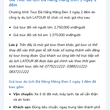
đêm
Chương trình Tour
Đà Nẵng
Măng Đen 3 ngày 2 đêm do
công ty du lịch LATOUR tổ chức có mức giá như sau:
Giá tour đối với người lớn: 2,750,000 vnđ/người
Giá tour đối với trẻ em: 1.375.000 vnđ/người
Lưu ý
:
Trên đây là mức giá tour tham khảo, giá tour có thể
thay đổi vào thời gian lễ, tết hoặc số lượng thành viên đăng
ký tour trong đoàn. Quý khách vui lòng liên hệ trực tiếp với
du lịch LATOUR để được báo giá chính xác theo thời gian
khởi hành tour, liên hệ: 0775211222- 0389211222-
0837211222
Giá tour
du lịch Đà Nẵng Măng Đen 3 ngày 2 đêm
đã
bao gồm:
Vận chuyển:
Xe ô tô đời mới, máy lạnh, tài xế cẩn thận
và an toàn.
Khách sạn:
Đúng tiêu chuẩn, ngay trung tâm thành phố