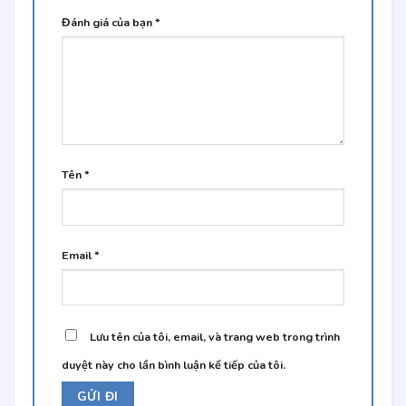
Đánh giá của bạn
*
Tên
*
Email
*
Lưu tên của tôi, email, và trang web trong trình
duyệt này cho lần bình luận kế tiếp của tôi.