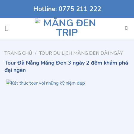
Chuyển
Hotline: 0775 211 222
đến
nội
dung
TRANG CHỦ
/
TOUR DU LỊCH MĂNG ĐEN DÀI NGÀY
Tour Đà Nẵng Măng Đen 3 ngày 2 đêm khám phá
đại ngàn