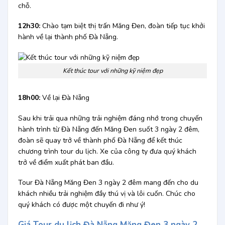
chỗ.
12h30:
Chào tạm biệt thị trấn Măng Đen, đoàn tiếp tục khởi
hành về lại thành phố Đà Nẵng.
Kết thúc tour với những kỹ niệm đẹp
18h00:
Về lại Đà Nẵng
Sau khi trải qua những trải nghiệm đáng nhớ trong chuyến
hành trình từ Đà Nẵng đến Măng Đen suốt 3 ngày 2 đêm,
đoàn sẽ quay trở về thành phố Đà Nẵng để kết thúc
chương trình tour du lịch. Xe của công ty đưa quý khách
trở về điểm xuất phát ban đầu.
Tour Đà Nẵng Măng Đen 3 ngày 2 đêm mang đến cho du
khách nhiều trải nghiệm đầy thú vị và lôi cuốn. Chúc cho
quý khách có được một chuyến đi như ý!
Giá Tour du lịch Đà Nẵng Măng Đen 3 ngày 2