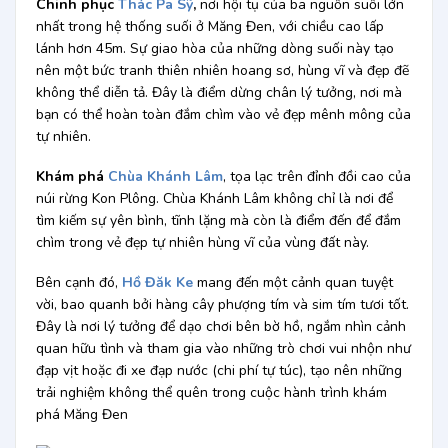
Chinh phục
Thác Pa Sỹ
,
nơi hội tụ của ba nguồn suối lớn
nhất trong hệ thống suối ở Măng Đen, với chiều cao lấp
lánh hơn 45m. Sự giao hòa của những dòng suối này tạo
nên một bức tranh thiên nhiên hoang sơ, hùng vĩ và đẹp đẽ
không thể diễn tả. Đây là điểm dừng chân lý tưởng, nơi mà
bạn có thể hoàn toàn đắm chìm vào vẻ đẹp mênh mông của
tự nhiên.
Khám phá
Chùa Khánh Lâm
, tọa lạc trên đỉnh đồi cao của
núi rừng Kon Plông. Chùa Khánh Lâm không chỉ là nơi để
tìm kiếm sự yên bình, tĩnh lặng mà còn là điểm đến để đắm
chìm trong vẻ đẹp tự nhiên hùng vĩ của vùng đất này.
Bên cạnh đó,
Hồ Đăk Ke
mang đến một cảnh quan tuyệt
vời, bao quanh bởi hàng cây phượng tím và sim tím tươi tốt.
Đây là nơi lý tưởng để dạo chơi bên bờ hồ, ngắm nhìn cảnh
quan hữu tình và tham gia vào những trò chơi vui nhộn như
đạp vịt hoặc đi xe đạp nước (chi phí tự túc), tạo nên những
trải nghiệm không thể quên trong cuộc hành trình khám
phá Măng Đen