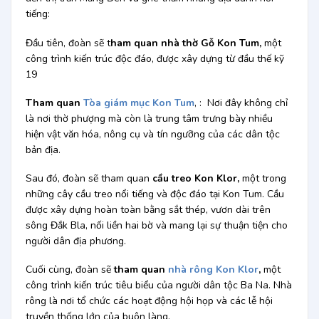
tiếng:
Đầu tiên, đoàn sẽ t
ham quan nhà thờ Gỗ Kon Tum,
một
công trình kiến trúc độc đáo, được xây dựng từ đầu thế kỹ
19
Tham quan
Tòa giám mục Kon Tum
, : Nơi đây không chỉ
là nơi thờ phượng mà còn là trung tâm trưng bày nhiều
hiện vật văn hóa, nông cụ và tín ngưỡng của các dân tộc
bản địa.
Sau đó, đoàn sẽ tham quan
cầu treo Kon Klor,
một trong
những cây cầu treo nổi tiếng và độc đáo tại Kon Tum. Cầu
được xây dựng hoàn toàn bằng sắt thép, vươn dài trên
sông Đắk Bla, nối liền hai bờ và mang lại sự thuận tiện cho
người dân địa phương.
Cuối cùng, đoàn sẽ
tham quan
nhà rông Kon Klor
,
một
công trình kiến trúc tiêu biểu của người dân tộc Ba Na. Nhà
rông là nơi tổ chức các hoạt động hội họp và các lễ hội
truyền thống lớn của buôn làng.