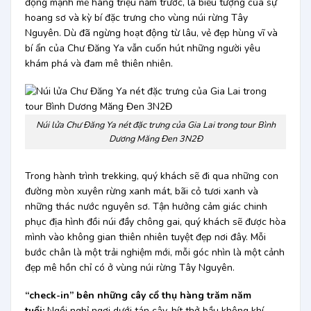
động mạnh mẽ hàng triệu năm trước, là biểu tượng của sự
hoang sơ và kỳ bí đặc trưng cho vùng núi rừng Tây
Nguyên. Dù đã ngừng hoạt động từ lâu, vẻ đẹp hùng vĩ và
bí ẩn của Chư Đăng Ya vẫn cuốn hút những người yêu
khám phá và đam mê thiên nhiên.
Núi lửa Chư Đăng Ya nét đặc trưng của Gia Lai trong tour Bình
Dương Măng Đen 3N2Đ
Trong hành trình trekking, quý khách sẽ đi qua những con
đường mòn xuyên rừng xanh mát, bãi cỏ tươi xanh và
những thác nước nguyên sơ. Tận hưởng cảm giác chinh
phục địa hình đồi núi đầy chông gai, quý khách sẽ được hòa
mình vào không gian thiên nhiên tuyệt đẹp nơi đây. Mỗi
bước chân là một trải nghiệm mới, mỗi góc nhìn là một cảnh
đẹp mê hồn chỉ có ở vùng núi rừng Tây Nguyên.
“check-in” bên những cây cổ thụ hàng trăm năm
tuổi:
Ngồi nghỉ ngơi dưới tán cây, hít thở bầu không khí