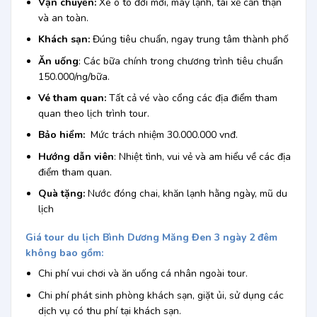
Vận chuyển:
Xe ô tô đời mới, máy lạnh, tài xế cẩn thận
và an toàn.
Khách sạn:
Đúng tiêu chuẩn, ngay trung tâm thành phố
Ăn uống
: Các bữa chính trong chương trình tiêu chuẩn
150.000/ng/bữa.
Vé tham quan:
Tất cả vé vào cổng các địa điểm tham
quan theo lịch trình tour.
Bảo hiểm:
Mức trách nhiệm 30.000.000 vnđ.
Hướng dẫn viên
: Nhiệt tình, vui vẻ và am hiểu về các địa
điểm tham quan.
Quà tặng:
Nước đóng chai, khăn lạnh hằng ngày, mũ du
lịch
Giá tour
du lịch Bình Dương Măng Đen 3 ngày 2 đêm
không bao gồm:
Chi phí vui chơi và ăn uống cá nhân ngoài tour.
Chi phí phát sinh phòng khách sạn, giặt ủi, sử dụng các
dịch vụ có thu phí tại khách sạn.