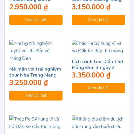
ngày 2 đêm trọn gói
Đen 3 ngày 2 đêm
2.950.000
₫
3.150.000
₫
Xem chi tiết
Xem chi tiết
Lịch trình tour Cần Thơ
Măng Đen 3 ngày 2
Mê mẩn với trải nghiệm
đêm chi tiết nhất
3.350.000
₫
tour Nha Trang Măng
Đen 3 ngày 2 đêm
3.250.000
₫
Xem chi tiết
Xem chi tiết