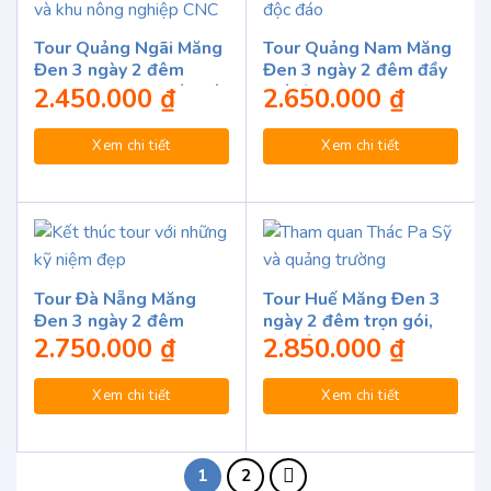
Tour Quảng Ngãi Măng
Tour Quảng Nam Măng
Đen 3 ngày 2 đêm
Đen 3 ngày 2 đêm đầy
tham quan trọn gói giá
thú vị
2.450.000
₫
2.650.000
₫
rẻ
Xem chi tiết
Xem chi tiết
Tour Đà Nẵng Măng
Tour Huế Măng Đen 3
Đen 3 ngày 2 đêm
ngày 2 đêm trọn gói,
khám phá đại ngàn
giá tốt
2.750.000
₫
2.850.000
₫
Xem chi tiết
Xem chi tiết
1
2