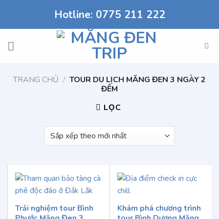
Chuyển
Hotline: 0775 211 222
đến
nội
dung
TRANG CHỦ
/
TOUR DU LỊCH MĂNG ĐEN 3 NGÀY 2
ĐÊM
LỌC
Trải nghiệm tour Bình
Khám phá chương trình
Phước Măng Đen 3
tour Bình Dương Măng