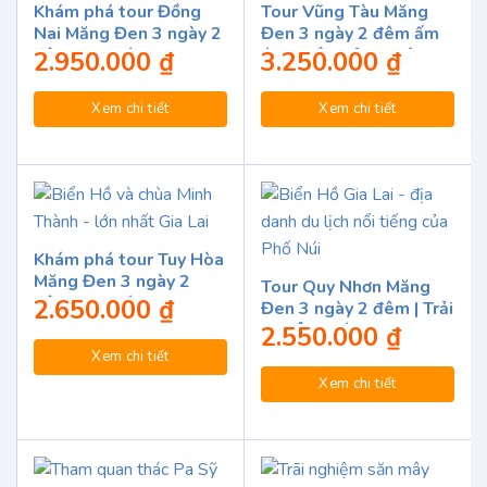
Khám phá tour Đồng
Tour Vũng Tàu Măng
Nai Măng Đen 3 ngày 2
Đen 3 ngày 2 đêm ấm
đêm trọn gói
áp, nhiều trải nghiệm
2.950.000
₫
3.250.000
₫
thú vị
Xem chi tiết
Xem chi tiết
Khám phá tour Tuy Hòa
Măng Đen 3 ngày 2
Tour Quy Nhơn Măng
đêm trọn gói
2.650.000
₫
Đen 3 ngày 2 đêm | Trải
nghiệm mới lạ
2.550.000
₫
Xem chi tiết
Xem chi tiết