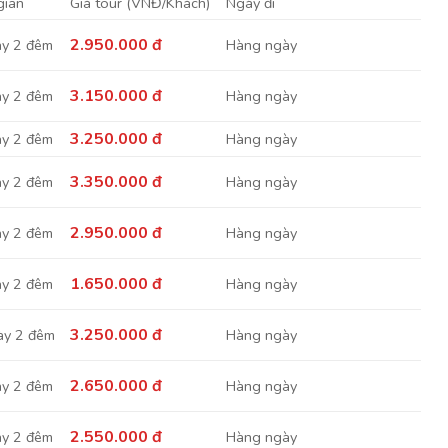
gian
Giá tour (VNĐ/Khách)
Ngày đi
2.950.000 đ
ày 2 đêm
Hàng ngày
3.150.000 đ
ày 2 đêm
Hàng ngày
3.250.000 đ
ày 2 đêm
Hàng ngày
3.350.000 đ
ày 2 đêm
Hàng ngày
2.950.000 đ
ày 2 đêm
Hàng ngày
1.650.000 đ
ày 2 đêm
Hàng ngày
3.250.000 đ
ày 2 đêm
Hàng ngày
2.650.000 đ
ày 2 đêm
Hàng ngày
2.550.000 đ
ày 2 đêm
Hàng ngày