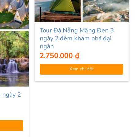
Tour Đà Nẵng Măng Đen 3
ngày 2 đêm khám phá đại
ngàn
2.750.000
₫
Xem chi tiết
 ngày 2