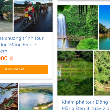
á chương trình tour
ơng Măng Đen 3
đêm
000
₫
Xem chi tiết
Khám phá tour Đồng 
Măng Đen 3 ngày 2 đ