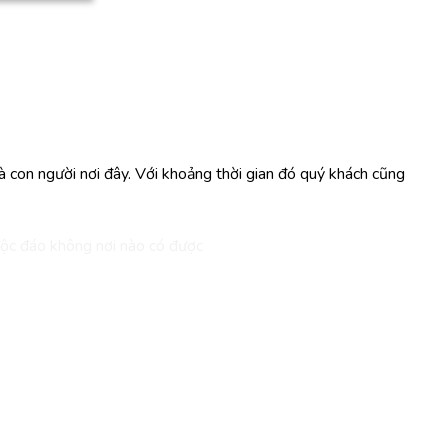
 con người nơi đây. Với khoảng thời gian đó quý khách cũng