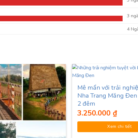
3 ng
i
3 ng
4 Ng
Mê mẩn với trải nghi
Nha Trang Măng Đen
2 đêm
3.250.000
₫
Xem chi tiết