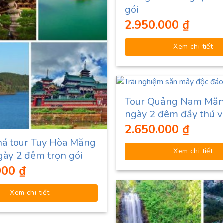
gói
2.950.000
₫
Xem chi tiết
Tour Quảng Nam Măn
ngày 2 đêm đầy thú vi
2.650.000
₫
á tour Tuy Hòa Măng
Xem chi tiết
gày 2 đêm trọn gói
000
₫
Xem chi tiết