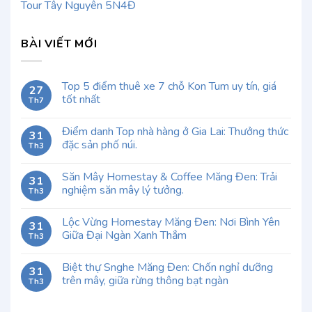
Tour Tây Nguyên 5N4Đ
BÀI VIẾT MỚI
Top 5 điểm thuê xe 7 chỗ Kon Tum uy tín, giá
27
tốt nhất
Th7
Điểm danh Top nhà hàng ở Gia Lai: Thưởng thức
31
đặc sản phố núi.
Th3
Săn Mây Homestay & Coffee Măng Đen: Trải
31
nghiệm săn mây lý tưởng.
Th3
Lộc Vừng Homestay Măng Đen: Nơi Bình Yên
31
Giữa Đại Ngàn Xanh Thẳm
Th3
Biệt thự Snghe Măng Đen: Chốn nghỉ dưỡng
31
trên mây, giữa rừng thông bạt ngàn
Th3