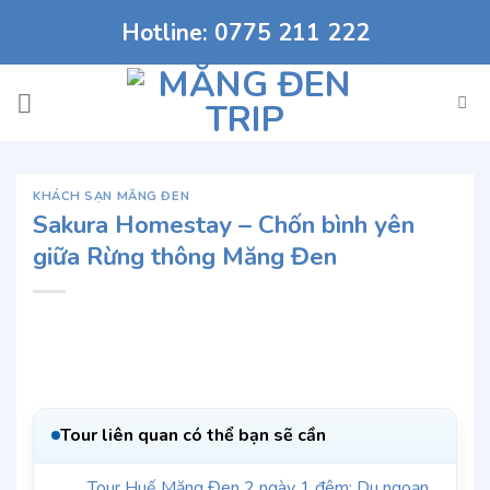
Chuyển
Hotline: 0775 211 222
đến
nội
dung
KHÁCH SẠN MĂNG ĐEN
Sakura Homestay – Chốn bình yên
giữa Rừng thông Măng Đen
Tour liên quan có thể bạn sẽ cần
Tour Huế Măng Đen 2 ngày 1 đêm: Du ngoạn