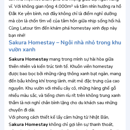
vĩ. Với không gian rộng 4.000m² và tầm nhìn hướng ra hồ
Đắk Ke yên bình, nơi đây không chỉ là điểm nghỉ dưỡng
mà còn là chốn tìm về của tâm hồn giữa nhịp sống hối hả.
Cùng Latour tìm đến khám phá homestay xinh đẹp này
bạn nhé!
Sakura Homestay – Ngôi nhà nhỏ trong khu
vườn xanh
Sakura Homestay
mang trong mình sự hài hòa giữa
thiên nhiên và kiến trúc tinh tế. Khuôn viên homestay
được bao bọc bởi những rặng thông xanh bạt ngàn, mang
đến bầu không khí trong lành, mát mẻ đặc trưng của cao
nguyên. Khu vườn với nhiều cây cỏ, những hàng ghế gỗ
nhiều màu sắc, và tiếng chim ríu rít trên không trung xanh
thẳm là nơi nghỉ chân bình lặng cho du khách sau những
chuyến đi dài.
Với phong cách thiết kế lấy cảm hứng từ Nhật Bản,
S
akura Homestay
không chỉ gợi lên sự thanh thoát,