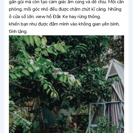
gần gũi mà còn tạo cảm giác ấm cúng và dễ chịu. Mỗi căn
phòng, mỗi góc nhỏ đều được chăm chút kĩ càng. Những
ô cửa sổ lớn, view hồ Đắk Ke hay rừng thông,
khiến bạn như được đắm mình vào không gian yên bình,
tĩnh lặng.