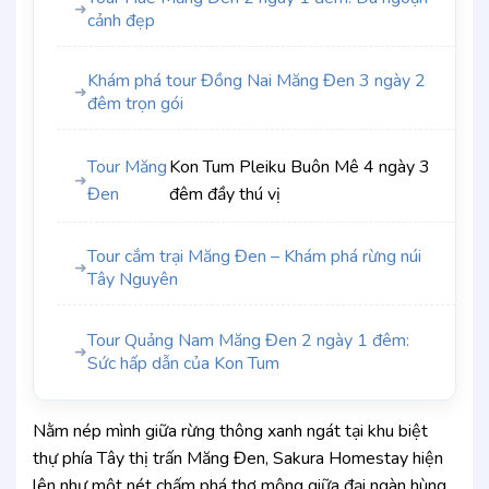
➜
cảnh đẹp
Khám phá tour Đồng Nai Măng Đen 3 ngày 2
➜
đêm trọn gói
Tour Măng
Kon Tum Pleiku Buôn Mê 4 ngày 3
➜
Đen
đêm đầy thú vị
Tour cắm trại Măng Đen – Khám phá rừng núi
➜
Tây Nguyên
Tour Quảng Nam Măng Đen 2 ngày 1 đêm:
➜
Sức hấp dẫn của Kon Tum
Nằm nép mình giữa rừng thông xanh ngát tại khu biệt
thự phía Tây thị trấn Măng Đen, Sakura Homestay hiện
lên như một nét chấm phá thơ mộng giữa đại ngàn hùng