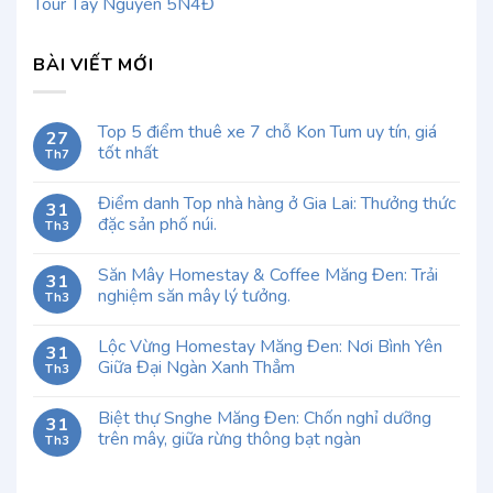
Tour Tây Nguyên 5N4Đ
BÀI VIẾT MỚI
Top 5 điểm thuê xe 7 chỗ Kon Tum uy tín, giá
27
tốt nhất
Th7
Điểm danh Top nhà hàng ở Gia Lai: Thưởng thức
31
đặc sản phố núi.
Th3
Săn Mây Homestay & Coffee Măng Đen: Trải
31
nghiệm săn mây lý tưởng.
Th3
Lộc Vừng Homestay Măng Đen: Nơi Bình Yên
31
Giữa Đại Ngàn Xanh Thẳm
Th3
Biệt thự Snghe Măng Đen: Chốn nghỉ dưỡng
31
trên mây, giữa rừng thông bạt ngàn
Th3