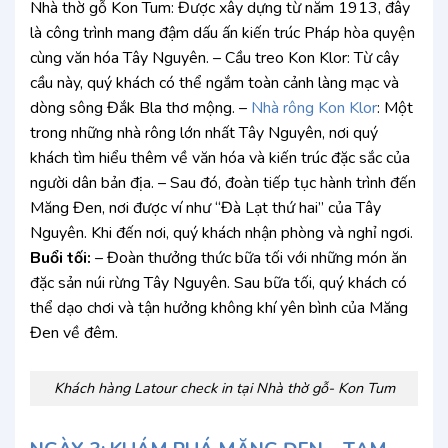
Nhà thờ gỗ Kon Tum: Được xây dựng từ năm 1913, đây
là công trình mang đậm dấu ấn kiến trúc Pháp hòa quyện
cùng văn hóa Tây Nguyên. – Cầu treo Kon Klor: Từ cây
cầu này, quý khách có thể ngắm toàn cảnh làng mạc và
dòng sông Đắk Bla thơ mộng. –
Nhà rông Kon Klor
: Một
trong những nhà rông lớn nhất Tây Nguyên, nơi quý
khách tìm hiểu thêm về văn hóa và kiến trúc đặc sắc của
người dân bản địa. – Sau đó, đoàn tiếp tục hành trình đến
Măng Đen, nơi được ví như “Đà Lạt thứ hai” của Tây
Nguyên. Khi đến nơi, quý khách nhận phòng và nghỉ ngơi.
Buổi tối:
– Đoàn thưởng thức bữa tối với những món ăn
đặc sản núi rừng Tây Nguyên. Sau bữa tối, quý khách có
thể dạo chơi và tận hưởng không khí yên bình của Măng
Đen về đêm.
Khách hàng Latour check in tại Nhà thờ gỗ- Kon Tum