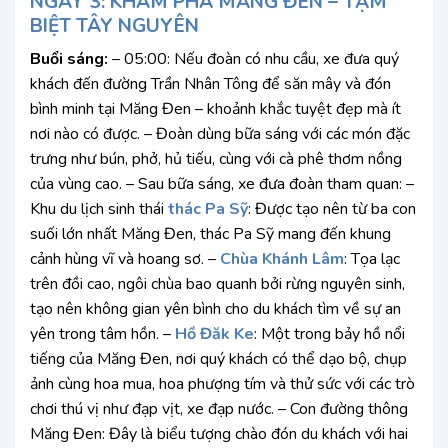
NGÀY 3: KHÁM PHÁ MĂNG ĐEN – TẠM
BIỆT TÂY NGUYÊN
Buổi sáng:
– 05:00: Nếu đoàn có nhu cầu, xe đưa quý
khách đến đường Trần Nhân Tông để săn mây và đón
bình minh tại Măng Đen – khoảnh khắc tuyệt đẹp mà ít
nơi nào có được. – Đoàn dùng bữa sáng với các món đặc
trưng như bún, phở, hủ tiếu, cùng với cà phê thơm nồng
của vùng cao. – Sau bữa sáng, xe đưa đoàn tham quan: –
Khu du lịch sinh thái
thác Pa Sỹ
: Được tạo nên từ ba con
suối lớn nhất Măng Đen, thác Pa Sỹ mang đến khung
cảnh hùng vĩ và hoang sơ. –
Chùa Khánh Lâm
: Tọa lạc
trên đồi cao, ngôi chùa bao quanh bởi rừng nguyên sinh,
tạo nên không gian yên bình cho du khách tìm về sự an
yên trong tâm hồn. –
Hồ Đăk Ke
: Một trong bảy hồ nổi
tiếng của Măng Đen, nơi quý khách có thể dạo bộ, chụp
ảnh cùng hoa mua, hoa phượng tím và thử sức với các trò
chơi thú vị như đạp vịt, xe đạp nước. – Con đường thông
Măng Đen: Đây là biểu tượng chào đón du khách với hai