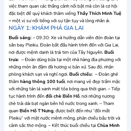
việc tham quan các thắng cảnh nổi bật mà còn là cơ hội
đặc biệt để quý khách thăm viếng
Thầy Thích Minh Tuệ
–
một vị sư nổi tiếng với sự tận tụy và lòng nhân ái.
NGÀY 1: KHÁM PHÁ GIA LAI
Buổi sáng:
– 09:30: Xe và hướng dẫn viên đón đoàn tại
sân bay Pleiku. Đoàn bắt đầu hành trình đến với Gia Lai,
nơi được mệnh danh là trái tim của Tây Nguyên.
Buổi
trưa:
– Đoàn dùng bữa tại một nhà hàng địa phương với
những món ăn đậm đà hương vị bản xứ. Sau đó, nhận
phòng khách sạn và nghỉ ngơi.
Buổi chiều:
– Đoàn ghé
thăm
hàng thông 100 tuổi
, nơi mang vẻ đẹp trầm mặc
với những tán lá xanh mát tỏa bóng qua thời gian. – Tiếp
tục hành trình đến
đồi chè Biển Hồ
, nơi những nương
chè trải dài bạt ngàn bên hồ nước trong xanh. – Tham
quan
Biển Hồ T’Nưng
, được biết đến như “đôi mắt
Pleiku” với mặt nước mênh mông, phản chiếu bầu trời và
cảnh sắc thơ mộng. – Kết thúc buổi chiều tại
Chùa Minh