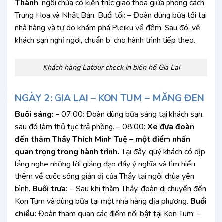
Thành
, ngôi chùa có kiến trúc giao thoa giữa phong cách
Trung Hoa và Nhật Bản. Buổi tối: – Đoàn dùng bữa tối tại
nhà hàng và tự do khám phá Pleiku về đêm. Sau đó, về
khách sạn nghỉ ngơi, chuẩn bị cho hành trình tiếp theo.
Khách hàng Latour check in biển hồ Gia Lai
NGÀY 2: GIA LAI – KON TUM – MĂNG ĐEN
Buổi sáng:
– 07:00: Đoàn dùng bữa sáng tại khách sạn,
sau đó làm thủ tục trả phòng. – 08:00:
Xe đưa đoàn
đến thăm Thầy Thích Minh Tuệ – một điểm nhấn
quan trọng trong hành trình.
Tại đây, quý khách có dịp
lắng nghe những lời giảng đạo đầy ý nghĩa và tìm hiểu
thêm về cuộc sống giản dị của Thầy tại ngôi chùa yên
bình.
Buổi trưa:
– Sau khi thăm Thầy, đoàn di chuyển đến
Kon Tum và dùng bữa tại một nhà hàng địa phương.
Buổi
chiều:
Đoàn tham quan các điểm nổi bật tại Kon Tum: –