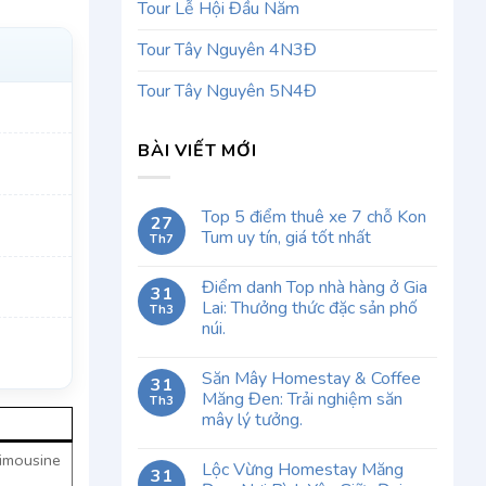
Tour Lễ Hội Đầu Năm
Tour Tây Nguyên 4N3Đ
Tour Tây Nguyên 5N4Đ
BÀI VIẾT MỚI
Top 5 điểm thuê xe 7 chỗ Kon
27
Tum uy tín, giá tốt nhất
Th7
Điểm danh Top nhà hàng ở Gia
31
Lai: Thưởng thức đặc sản phố
Th3
núi.
Săn Mây Homestay & Coffee
31
Măng Đen: Trải nghiệm săn
Th3
mây lý tưởng.
limousine
Lộc Vừng Homestay Măng
31