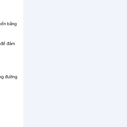
uyển bằng
h để đảm
ặng đường