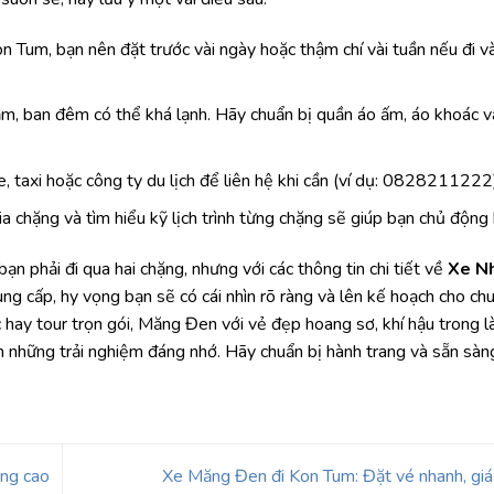
on Tum, bạn nên đặt trước vài ngày hoặc thậm chí vài tuần nếu đi 
m, ban đêm có thể khá lạnh. Hãy chuẩn bị quần áo ấm, áo khoác v
 xe, taxi hoặc công ty du lịch để liên hệ khi cần (ví dụ: 0828211222
ia chặng và tìm hiểu kỹ lịch trình từng chặng sẽ giúp bạn chủ động 
n phải đi qua hai chặng, nhưng với các thông tin chi tiết về
Xe N
 cung cấp, hy vọng bạn sẽ có cái nhìn rõ ràng và lên kế hoạch cho ch
 hay tour trọn gói, Măng Đen với vẻ đẹp hoang sơ, khí hậu trong l
ạn những trải nghiệm đáng nhớ. Hãy chuẩn bị hành trang và sẵn sàn
ợng cao
Xe Măng Đen đi Kon Tum: Đặt vé nhanh, giá