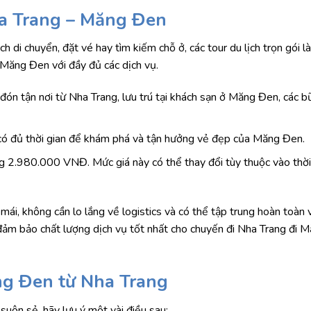
Nha Trang – Măng Đen
 di chuyển, đặt vé hay tìm kiếm chỗ ở, các tour du lịch trọn gói là
 Măng Đen với đầy đủ các dịch vụ.
n tận nơi từ Nha Trang, lưu trú tại khách sạn ở Măng Đen, các b
 có đủ thời gian để khám phá và tận hưởng vẻ đẹp của Măng Đen.
ng 2.980.000 VNĐ. Mức giá này có thể thay đổi tùy thuộc vào thời
mái, không cần lo lắng về logistics và có thể tập trung hoàn toàn v
ể đảm bảo chất lượng dịch vụ tốt nhất cho chuyến đi Nha Trang đi
ng Đen từ Nha Trang
suôn sẻ, hãy lưu ý một vài điều sau: