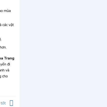
vào mùa
à các vật
).
hơn.
ha Trang
uyến đi
ành và
g cho
 tốt