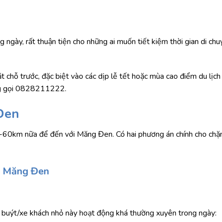
g ngày, rất thuận tiện cho những ai muốn tiết kiệm thời gian di ch
đặt chỗ trước, đặc biệt vào các dịp lễ tết hoặc mùa cao điểm du lịc
lòng gọi 0828211222.
Đen
50-60km nữa để đến với Măng Đen. Có hai phương án chính cho ch
– Măng Đen
xe buýt/xe khách nhỏ này hoạt động khá thường xuyên trong ngày: