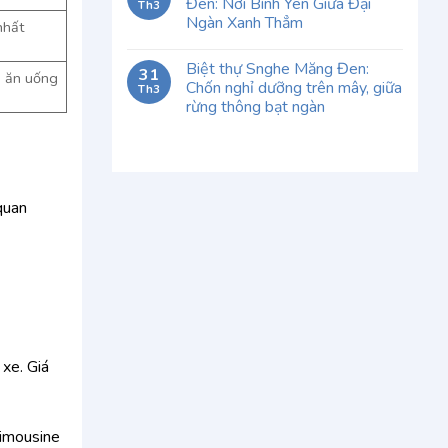
Đen: Nơi Bình Yên Giữa Đại
Th3
Ngàn Xanh Thẳm
nhất
Biệt thự Snghe Măng Đen:
31
, ăn uống
Chốn nghỉ dưỡng trên mây, giữa
Th3
rừng thông bạt ngàn
quan
 xe. Giá
limousine