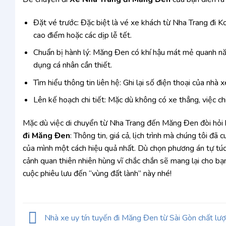
Đặt vé trước: Đặc biệt là vé xe khách từ Nha Trang đi K
cao điểm hoặc các dịp lễ tết.
Chuẩn bị hành lý: Măng Đen có khí hậu mát mẻ quanh nă
dụng cá nhân cần thiết.
Tìm hiểu thông tin liên hệ: Ghi lại số điện thoại của nhà
Lên kế hoạch chi tiết: Mặc dù không có xe thẳng, việc ch
Mặc dù việc di chuyển từ Nha Trang đến Măng Đen đòi hỏi bạ
đi Măng Đen
: Thông tin, giá cả, lịch trình mà chúng tôi đã
của mình một cách hiệu quả nhất. Dù chọn phương án tự túc
cảnh quan thiên nhiên hùng vĩ chắc chắn sẽ mang lại cho b
cuộc phiêu lưu đến “vùng đất lành” này nhé!
Nhà xe uy tín tuyến đi Măng Đen từ Sài Gòn chất lư