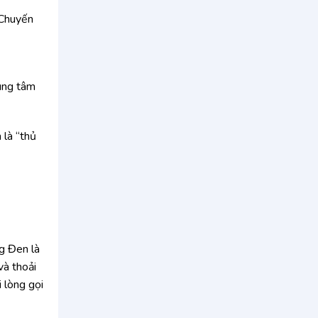
 Chuyến
ung tâm
 là “thủ
ng Đen là
và thoải
 lòng gọi