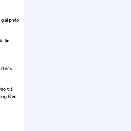
 giải pháp
ữa ăn
 điểm,
ào trải
 Măng Đen