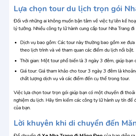
Lựa chọn tour du lịch trọn gói 
Đối với những ai không muốn bận tâm về việc tự lên kế hoạch
lý tưởng. Nhiều công ty lữ hành cung cấp tour Nha Trang đi
Dịch vụ bao gồm: Các tour này thường bao gồm xe đưa đó
theo lịch trình và vé tham quan các điểm du lịch nổi bật.
Thời gian: Một tour phổ biến là 3 ngày 3 đêm, giúp bạn
Giá tour: Giá tham khảo cho tour 3 ngày 3 đêm là khoả
chất lượng dịch vụ và các điểm đến cụ thể trong tour.
Việc lựa chọn tour trọn gói giúp bạn có một chuyến đi thoải 
nghiệm du lịch. Hãy tìm kiếm các công ty lữ hành uy tín đ
của bạn.
Lời khuyên khi di chuyển đến Mă
Để chuyến đi
Xe Nha Trang đi Măng Đen
của bạn diễn ra 