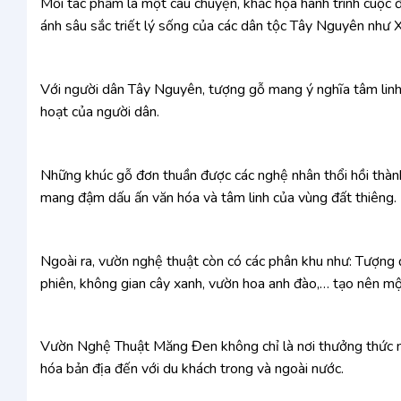
Mỗi tác phẩm là một câu chuyện, khắc họa hành trình cuộc đ
ánh sâu sắc triết lý sống của các dân tộc Tây Nguyên như 
Với người dân Tây Nguyên, tượng gỗ mang ý nghĩa tâm linh r
hoạt của người dân.
Những khúc gỗ đơn thuần được các nghệ nhân thổi hồi thành 
mang đậm dấu ấn văn hóa và tâm linh của vùng đất thiêng.
Ngoài ra, vườn nghệ thuật còn có các phân khu như: Tượng 
phiên, không gian cây xanh, vườn hoa anh đào,… tạo nên mộ
Vườn Nghệ Thuật Măng Đen không chỉ là nơi thưởng thức ng
hóa bản địa đến với du khách trong và ngoài nước.