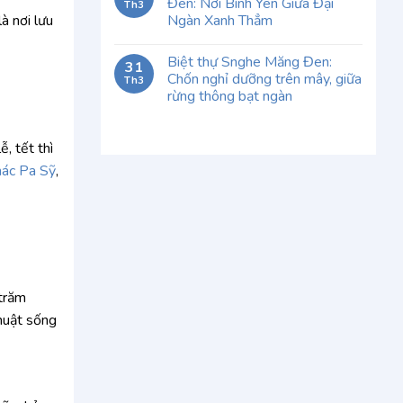
Đen: Nơi Bình Yên Giữa Đại
Th3
Ngàn Xanh Thẳm
à nơi lưu
Biệt thự Snghe Măng Đen:
31
Chốn nghỉ dưỡng trên mây, giữa
Th3
rừng thông bạt ngàn
, tết thì
hác Pa Sỹ
,
 trăm
thuật sống