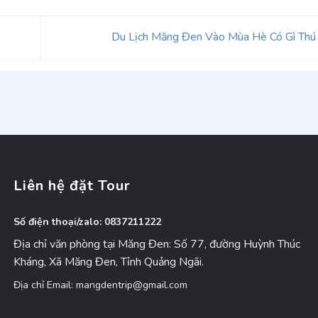
Du Lịch Măng Đen Vào Mùa Hè Có Gì Thú
Liên hệ đặt Tour
Số điện thoại/zalo: 0837211222
Địa chỉ văn phòng tại Măng Đen: Số 77, đường Huỳnh Thúc
Kháng, Xã Măng Đen, Tỉnh Quảng Ngãi.
Địa chỉ Email: mangdentrip@gmail.com