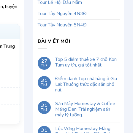
Tour Lễ Hội Đầu Năm
en, huyện
Tour Tây Nguyên 4N3Đ
Tour Tây Nguyên 5N4Đ
BÀI VIẾT MỚI
ền Trung
Top 5 điểm thuê xe 7 chỗ Kon
27
Tum uy tín, giá tốt nhất
Th7
Điểm danh Top nhà hàng ở Gia
31
Lai: Thưởng thức đặc sản phố
Th3
núi.
Săn Mây Homestay & Coffee
31
Măng Đen: Trải nghiệm săn
Th3
mây lý tưởng.
Lộc Vừng Homestay Măng
31