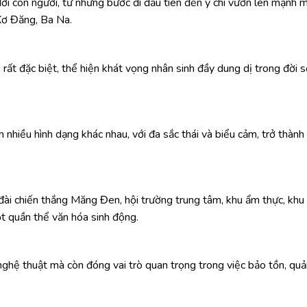
ời con người, từ những bước đi đầu tiên đến ý chí vươn lên mạnh 
Xơ Đăng, Ba Na.
ất đặc biệt, thể hiện khát vọng nhân sinh đầy dung dị trong đời s
nhiều hình dạng khác nhau, với đa sắc thái và biểu cảm, trở thàn
đài chiến thắng Măng Đen, hội trường trung tâm, khu ẩm thực, khu
t quần thể văn hóa sinh động.
hệ thuật mà còn đóng vai trò quan trọng trong việc bảo tồn, qu