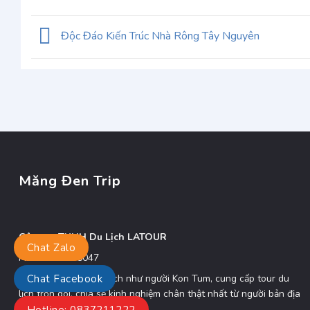
Độc Đáo Kiến Trúc Nhà Rông Tây Nguyên
Măng Đen Trip
Công ty TNHH Du Lịch LATOUR
Chat Zalo
MST: 5801338047
Măng Đen Trip – Du lịch như người Kon Tum, cung cấp tour du
Chat Facebook
lịch trọn gói, chia sẽ kinh nghiệm chân thật nhất từ người bản địa