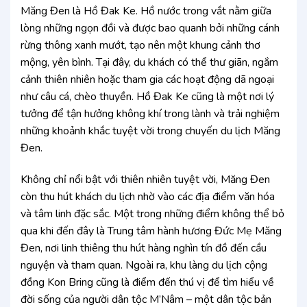
Măng Đen là Hồ Đak Ke. Hồ nước trong vắt nằm giữa
lòng những ngọn đồi và được bao quanh bởi những cánh
rừng thông xanh mướt, tạo nên một khung cảnh thơ
mộng, yên bình. Tại đây, du khách có thể thư giãn, ngắm
cảnh thiên nhiên hoặc tham gia các hoạt động dã ngoại
như câu cá, chèo thuyền. Hồ Đak Ke cũng là một nơi lý
tưởng để tận hưởng không khí trong lành và trải nghiệm
những khoảnh khắc tuyệt vời trong chuyến du lịch Măng
Đen.
Không chỉ nổi bật với thiên nhiên tuyệt vời, Măng Đen
còn thu hút khách du lịch nhờ vào các địa điểm văn hóa
và tâm linh đặc sắc. Một trong những điểm không thể bỏ
qua khi đến đây là Trung tâm hành hương Đức Mẹ Măng
Đen, nơi linh thiêng thu hút hàng nghìn tín đồ đến cầu
nguyện và tham quan. Ngoài ra, khu làng du lịch cộng
đồng Kon Bring cũng là điểm đến thú vị để tìm hiểu về
đời sống của người dân tộc M’Nâm – một dân tộc bản