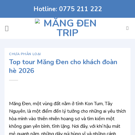
Chuyển
Hotline: 0775 211 222
đến
nội
dung
CHƯA PHÂN LOẠI
Top tour Măng Đen cho khách đoàn
hè 2026
Măng Đen, một vùng đất nằm ở tỉnh Kon Tum, Tây
Nguyên, là một điểm đến lý tưởng cho những ai yêu thích
hòa mình vào thiên nhiên hoang sơ và tìm kiếm một
không gian yên bình, tĩnh lặng. Nơi đây, với khí hậu mát
mẻ quanh năm, những dãy núi hùng vĩ và những cánh