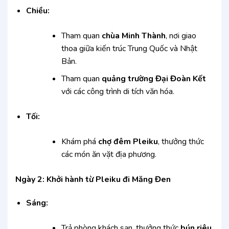
Chiều:
Tham quan
chùa Minh Thành
, nơi giao
thoa giữa kiến trúc Trung Quốc và Nhật
Bản.
Tham quan
quảng trường Đại Đoàn Kết
với các công trình di tích văn hóa.
Tối:
Khám phá
chợ đêm Pleiku
, thưởng thức
các món ăn vặt địa phương.
Ngày 2: Khởi hành từ Pleiku đi Măng Đen
Sáng:
Trả phòng khách sạn, thưởng thức
bún riêu