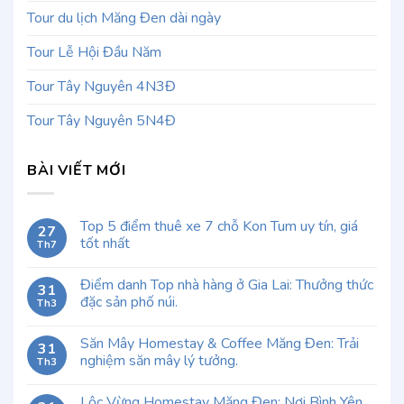
Tour du lịch Măng Đen dài ngày
Tour Lễ Hội Đầu Năm
Tour Tây Nguyên 4N3Đ
Tour Tây Nguyên 5N4Đ
BÀI VIẾT MỚI
Top 5 điểm thuê xe 7 chỗ Kon Tum uy tín, giá
27
tốt nhất
Th7
Điểm danh Top nhà hàng ở Gia Lai: Thưởng thức
31
đặc sản phố núi.
Th3
Săn Mây Homestay & Coffee Măng Đen: Trải
31
nghiệm săn mây lý tưởng.
Th3
Lộc Vừng Homestay Măng Đen: Nơi Bình Yên