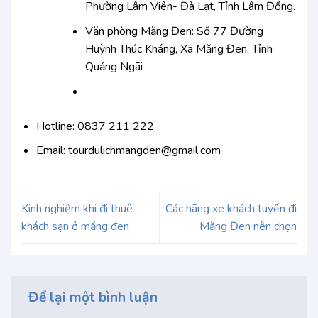
Phường Lâm Viên- Đà Lạt, Tỉnh Lâm Đồng.
Văn phòng Măng Đen: Số 77 Đường
Huỳnh Thúc Kháng, Xã Măng Đen, Tỉnh
Quảng Ngãi
Hotline: 0837 211 222
Email: tourdulichmangden@gmail.com
Kinh nghiệm khi đi thuê
Các hãng xe khách tuyến đi
khách sạn ở măng đen
Măng Đen nên chọn
Để lại một bình luận