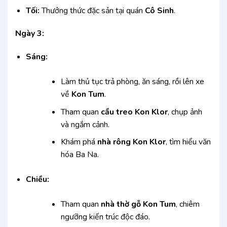
Tối:
Thưởng thức đặc sản tại quán
Cô Sinh
.
Ngày 3:
Sáng:
Làm thủ tục trả phòng, ăn sáng, rồi lên xe
về
Kon Tum
.
Tham quan
cầu treo Kon Klor
, chụp ảnh
và ngắm cảnh.
Khám phá
nhà rông Kon Klor
, tìm hiểu văn
hóa Ba Na.
Chiều:
Tham quan
nhà thờ gỗ Kon Tum
, chiêm
ngưỡng kiến trúc độc đáo.