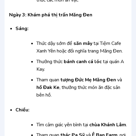
Ngày 3: Khám phá thị trấn Măng Đen
Sáng:
Thức dậy sớm để
săn mây
tại Tiệm Cafe
Xanh Yên hoặc đồi nghĩa trang Măng Đen.
Thưởng thức
bánh canh cá lóc
tại quán A
Kay.
Tham quan
tượng Đức Mẹ Măng Đen
và
hồ Đak Ke
, thưởng thức món ăn đặc sản
bên hồ.
Chiều:
Tìm cảm giác yên bình tại
chùa Khánh Lâm
.
Tham quan
thác Pa Sỹ
và
Ê Ban Farm
, nơi