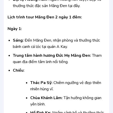
thưởng thức đặc sản Măng Đen tại đây.
Lịch trình tour Măng Đen 2 ngày 1 đêm:
Ngày 1:
Sáng:
Đến Măng Đen, nhận phòng và thưởng thức
bánh canh cá lóc tại quán A Kay.
Trung tâm hành hương Đức Mẹ Măng Đen:
Tham
quan địa điểm tâm linh nổi tiếng.
Chiều:
Thác Pa Sỹ:
Chiêm ngưỡng vẻ đẹp thiên
nhiên hùng vĩ.
Chùa Khánh Lâm:
Tận hưởng không gian
yên bình.
Hồ Đak Ke:
Ngắm cảnh hồ và thưởng thức