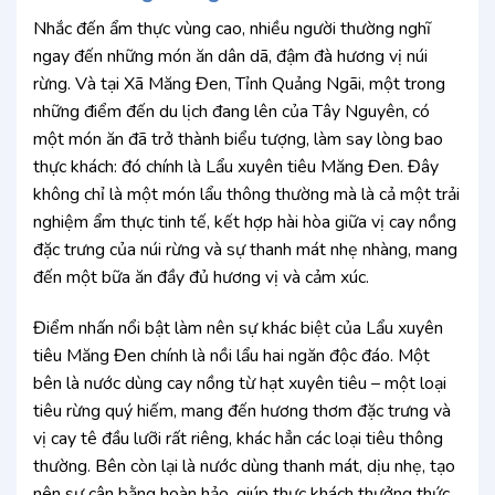
Nhắc đến ẩm thực vùng cao, nhiều người thường nghĩ
ngay đến những món ăn dân dã, đậm đà hương vị núi
rừng. Và tại Xã Măng Đen, Tỉnh Quảng Ngãi, một trong
những điểm đến du lịch đang lên của Tây Nguyên, có
một món ăn đã trở thành biểu tượng, làm say lòng bao
thực khách: đó chính là Lẩu xuyên tiêu Măng Đen. Đây
không chỉ là một món lẩu thông thường mà là cả một trải
nghiệm ẩm thực tinh tế, kết hợp hài hòa giữa vị cay nồng
đặc trưng của núi rừng và sự thanh mát nhẹ nhàng, mang
đến một bữa ăn đầy đủ hương vị và cảm xúc.
Điểm nhấn nổi bật làm nên sự khác biệt của Lẩu xuyên
tiêu Măng Đen chính là nồi lẩu hai ngăn độc đáo. Một
bên là nước dùng cay nồng từ hạt xuyên tiêu – một loại
tiêu rừng quý hiếm, mang đến hương thơm đặc trưng và
vị cay tê đầu lưỡi rất riêng, khác hẳn các loại tiêu thông
thường. Bên còn lại là nước dùng thanh mát, dịu nhẹ, tạo
nên sự cân bằng hoàn hảo, giúp thực khách thưởng thức