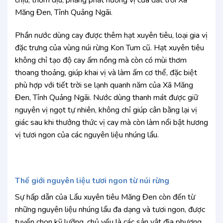
chịu, thơm dịu, phảng phất hương vị của đất trời Xã
Măng Đen, Tỉnh Quảng Ngãi.
Phần nước dùng cay được thêm hạt xuyên tiêu, loại gia vị
đặc trưng của vùng núi rừng Kon Tum cũ. Hạt xuyên tiêu
không chỉ tạo độ cay ấm nồng mà còn có mùi thơm
thoang thoảng, giúp khai vị và làm ấm cơ thể, đặc biệt
phù hợp với tiết trời se lạnh quanh năm của Xã Măng
Đen, Tỉnh Quảng Ngãi. Nước dùng thanh mát được giữ
nguyên vị ngọt tự nhiên, không chỉ giúp cân bằng lại vị
giác sau khi thưởng thức vị cay mà còn làm nổi bật hương
vị tươi ngon của các nguyên liệu nhúng lẩu.
Thế giới nguyên liệu tươi ngon từ núi rừng
Sự hấp dẫn của Lẩu xuyên tiêu Măng Đen còn đến từ
những nguyên liệu nhúng lẩu đa dạng và tươi ngon, được
tuyển chọn kỹ lưỡng, chủ yếu là các sản vật địa phương.