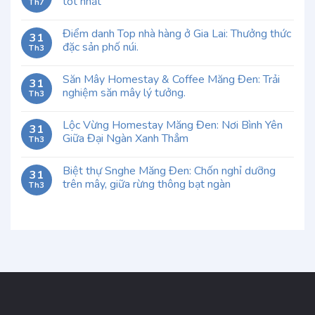
tốt nhất
Th7
Điểm danh Top nhà hàng ở Gia Lai: Thưởng thức
31
đặc sản phố núi.
Th3
Săn Mây Homestay & Coffee Măng Đen: Trải
31
nghiệm săn mây lý tưởng.
Th3
Lộc Vừng Homestay Măng Đen: Nơi Bình Yên
31
Giữa Đại Ngàn Xanh Thẳm
Th3
Biệt thự Snghe Măng Đen: Chốn nghỉ dưỡng
31
trên mây, giữa rừng thông bạt ngàn
Th3