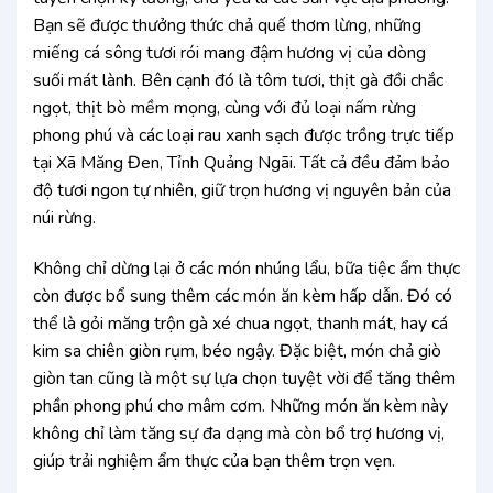
Bạn sẽ được thưởng thức chả quế thơm lừng, những
miếng cá sông tươi rói mang đậm hương vị của dòng
suối mát lành. Bên cạnh đó là tôm tươi, thịt gà đồi chắc
ngọt, thịt bò mềm mọng, cùng với đủ loại nấm rừng
phong phú và các loại rau xanh sạch được trồng trực tiếp
tại Xã Măng Đen, Tỉnh Quảng Ngãi. Tất cả đều đảm bảo
độ tươi ngon tự nhiên, giữ trọn hương vị nguyên bản của
núi rừng.
Không chỉ dừng lại ở các món nhúng lẩu, bữa tiệc ẩm thực
còn được bổ sung thêm các món ăn kèm hấp dẫn. Đó có
thể là gỏi măng trộn gà xé chua ngọt, thanh mát, hay cá
kim sa chiên giòn rụm, béo ngậy. Đặc biệt, món chả giò
giòn tan cũng là một sự lựa chọn tuyệt vời để tăng thêm
phần phong phú cho mâm cơm. Những món ăn kèm này
không chỉ làm tăng sự đa dạng mà còn bổ trợ hương vị,
giúp trải nghiệm ẩm thực của bạn thêm trọn vẹn.