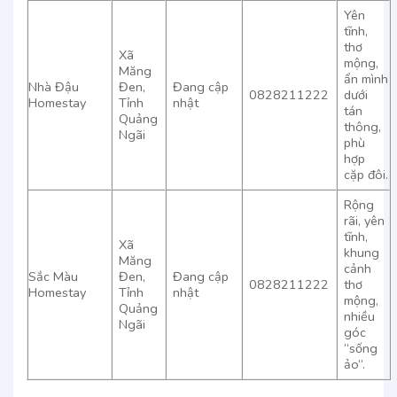
Yên
tĩnh,
thơ
Xã
mộng,
Măng
ẩn mình
Nhà Đậu
Đen,
Đang cập
0828211222
dưới
Homestay
Tỉnh
nhật
tán
Quảng
thông,
Ngãi
phù
hợp
cặp đôi.
Rộng
rãi, yên
tĩnh,
Xã
khung
Măng
cảnh
Sắc Màu
Đen,
Đang cập
0828211222
thơ
Homestay
Tỉnh
nhật
mộng,
Quảng
nhiều
Ngãi
góc
“sống
ảo”.