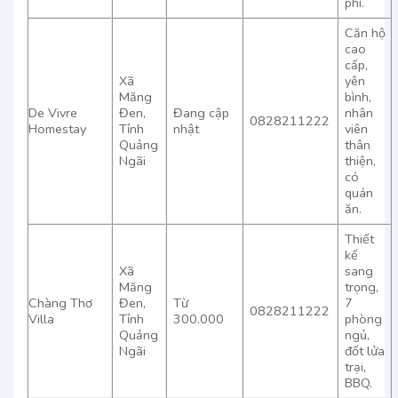
phí.
Căn hộ
cao
cấp,
Xã
yên
Măng
bình,
De Vivre
Đen,
Đang cập
nhân
0828211222
Homestay
Tỉnh
nhật
viên
Quảng
thân
Ngãi
thiện,
có
quán
ăn.
Thiết
kế
Xã
sang
Măng
trọng,
Chàng Thơ
Đen,
Từ
7
0828211222
Villa
Tỉnh
300.000
phòng
Quảng
ngủ,
Ngãi
đốt lửa
trại,
BBQ.