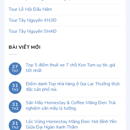
Tour Lễ Hội Đầu Năm
Tour Tây Nguyên 4N3Đ
Tour Tây Nguyên 5N4Đ
BÀI VIẾT MỚI
Top 5 điểm thuê xe 7 chỗ Kon Tum uy tín, giá
27
tốt nhất
Th7
Điểm danh Top nhà hàng ở Gia Lai: Thưởng thức
31
đặc sản phố núi.
Th3
Săn Mây Homestay & Coffee Măng Đen: Trải
31
nghiệm săn mây lý tưởng.
Th3
Lộc Vừng Homestay Măng Đen: Nơi Bình Yên
31
Giữa Đại Ngàn Xanh Thẳm
Th3