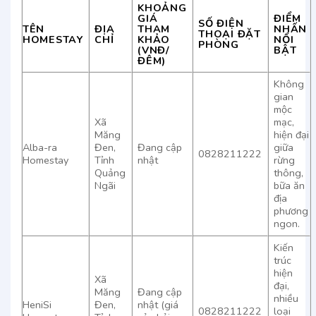
KHOẢNG
GIÁ
ĐIỂM
SỐ ĐIỆN
TÊN
ĐỊA
THAM
NHẤN
THOẠI ĐẶT
HOMESTAY
CHỈ
KHẢO
NỔI
PHÒNG
(VNĐ/
BẬT
ĐÊM)
Không
gian
mộc
Xã
mạc,
Măng
hiện đại
Alba-ra
Đen,
Đang cập
giữa
0828211222
Homestay
Tỉnh
nhật
rừng
Quảng
thông,
Ngãi
bữa ăn
địa
phương
ngon.
Kiến
trúc
hiện
Xã
đại,
Măng
Đang cập
nhiều
HeniSi
Đen,
nhật (giá
0828211222
loại