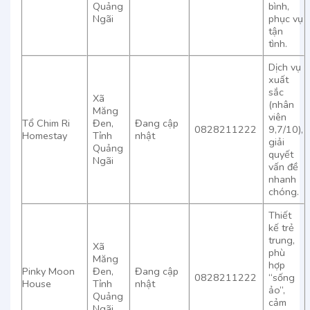
Quảng
bình,
Ngãi
phục vụ
tận
tình.
Dịch vụ
xuất
sắc
Xã
(nhân
Măng
viên
Tổ Chim Ri
Đen,
Đang cập
0828211222
9,7/10),
Homestay
Tỉnh
nhật
giải
Quảng
quyết
Ngãi
vấn đề
nhanh
chóng.
Thiết
kế trẻ
trung,
Xã
phù
Măng
hợp
Pinky Moon
Đen,
Đang cập
0828211222
“sống
House
Tỉnh
nhật
ảo”,
Quảng
cảm
Ngãi