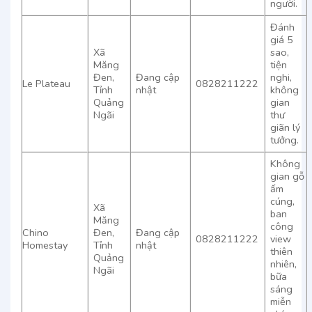
người.
Đánh
giá 5
Xã
sao,
Măng
tiện
Đen,
Đang cập
nghi,
Le Plateau
0828211222
Tỉnh
nhật
không
Quảng
gian
Ngãi
thư
giãn lý
tưởng.
Không
gian gỗ
ấm
cúng,
Xã
ban
Măng
công
Chino
Đen,
Đang cập
0828211222
view
Homestay
Tỉnh
nhật
thiên
Quảng
nhiên,
Ngãi
bữa
sáng
miễn