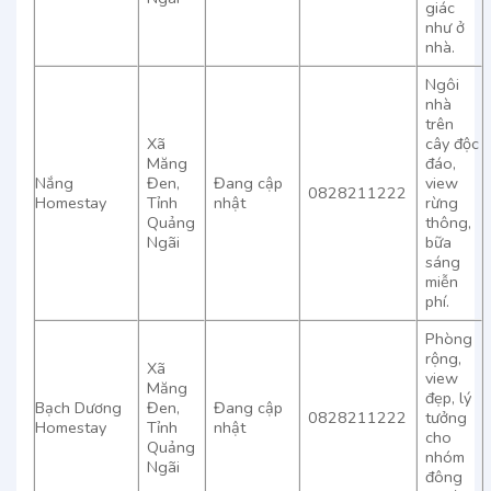
giác
như ở
nhà.
Ngôi
nhà
trên
Xã
cây độc
Măng
đáo,
Nắng
Đen,
Đang cập
view
0828211222
Homestay
Tỉnh
nhật
rừng
Quảng
thông,
Ngãi
bữa
sáng
miễn
phí.
Phòng
rộng,
Xã
view
Măng
đẹp, lý
Bạch Dương
Đen,
Đang cập
0828211222
tưởng
Homestay
Tỉnh
nhật
cho
Quảng
nhóm
Ngãi
đông