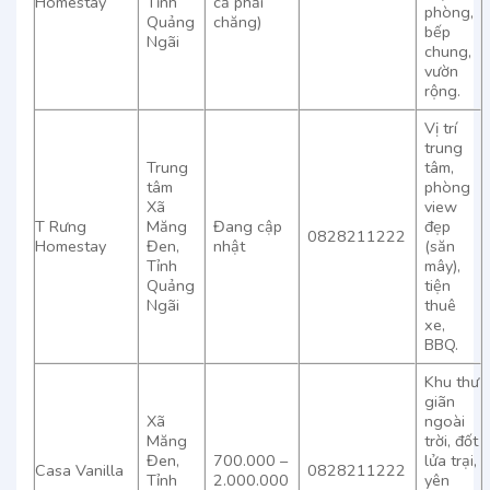
Homestay
Tỉnh
cả phải
phòng,
Quảng
chăng)
bếp
Ngãi
chung,
vườn
rộng.
Vị trí
trung
Trung
tâm,
tâm
phòng
Xã
view
T Rưng
Măng
Đang cập
đẹp
0828211222
Homestay
Đen,
nhật
(săn
Tỉnh
mây),
Quảng
tiện
Ngãi
thuê
xe,
BBQ.
Khu thư
giãn
Xã
ngoài
Măng
trời, đốt
Đen,
700.000 –
lửa trại,
Casa Vanilla
0828211222
Tỉnh
2.000.000
yên