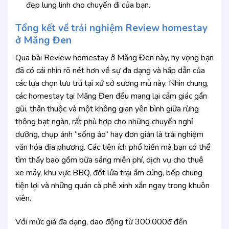
đẹp lung linh cho chuyến đi của bạn.
Tổng kết về trải nghiệm Review homestay
ở Măng Đen
Qua bài Review homestay ở Măng Đen này, hy vọng bạn
đã có cái nhìn rõ nét hơn về sự đa dạng và hấp dẫn của
các lựa chọn lưu trú tại xứ sở sương mù này. Nhìn chung,
các homestay tại Măng Đen đều mang lại cảm giác gần
gũi, thân thuộc và một không gian yên bình giữa rừng
thông bạt ngàn, rất phù hợp cho những chuyến nghỉ
dưỡng, chụp ảnh “sống ảo” hay đơn giản là trải nghiệm
văn hóa địa phương. Các tiện ích phổ biến mà bạn có thể
tìm thấy bao gồm bữa sáng miễn phí, dịch vụ cho thuê
xe máy, khu vực BBQ, đốt lửa trại ấm cúng, bếp chung
tiện lợi và những quán cà phê xinh xắn ngay trong khuôn
viên.
Với mức giá đa dạng, dao động từ 300.000đ đến