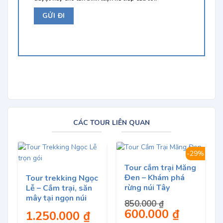
CÁC TOUR LIÊN QUAN
-29%
Tour cắm trại Măng
Đen – Khám phá
Tour trekking Ngọc
rừng núi Tây
Lễ – Cắm trại, săn
Nguyên
mây tại ngọn núi
850.000
₫
Ngọc Lễ
Giá
600.000
₫
Giá
1.250.000
₫
gốc
hiện
là:
tại