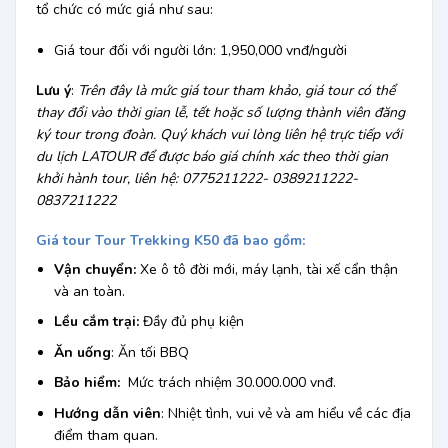
tổ chức có mức giá như sau:
Giá tour đối với người lớn: 1,950,000 vnđ/người
Lưu ý
:
Trên đây là mức giá tour tham khảo, giá tour có thể
thay đổi vào thời gian lễ, tết hoặc số lượng thành viên đăng
ký tour trong đoàn. Quý khách vui lòng liên hệ trực tiếp với
du lịch LATOUR để được báo giá chính xác theo thời gian
khởi hành tour, liên hệ: 0775211222- 0389211222-
0837211222
Giá tour Tour Trekking K50
đã bao gồm:
Vận chuyển:
Xe ô tô đời mới, máy lạnh, tài xế cẩn thận
và an toàn.
Lều cắm trại:
Đầy đủ phụ kiện
Ăn uống
: Ăn tối BBQ
Bảo hiểm:
Mức trách nhiệm 30.000.000 vnđ.
Hướng dẫn viên
: Nhiệt tình, vui vẻ và am hiểu về các địa
điểm tham quan.