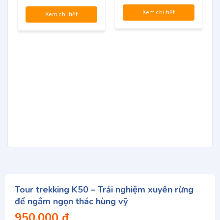
850.000 ₫.
là:
600.000 ₫.
Xem chi tiết
Xem chi tiết
Tour trekking K50 – Trải nghiệm xuyên rừng
để ngắm ngọn thác hùng vỹ
950.000
₫