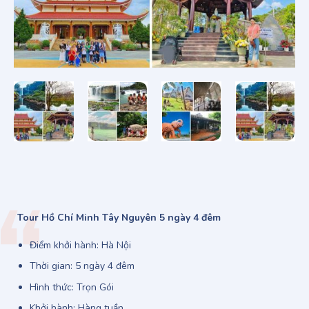
Tour Hồ Chí Minh Tây Nguyên 5 ngày 4 đêm
Điểm khởi hành: Hà Nội
Thời gian: 5 ngày 4 đêm
Hình thức: Trọn Gói
Khởi hành: Hàng tuần