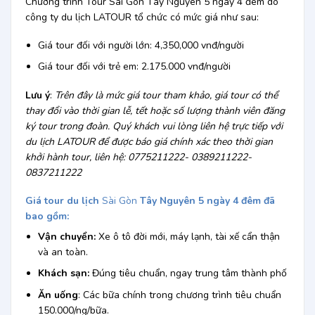
Chương trình Tour
Sài Gòn
Tây Nguyên 5 ngày 4 đêm do
công ty du lịch LATOUR tổ chức có mức giá như sau:
Giá tour đối với người lớn: 4,350,000 vnđ/người
Giá tour đối với trẻ em: 2.175.000 vnđ/người
Lưu ý
:
Trên đây là mức giá tour tham khảo, giá tour có thể
thay đổi vào thời gian lễ, tết hoặc số lượng thành viên đăng
ký tour trong đoàn. Quý khách vui lòng liên hệ trực tiếp với
du lịch LATOUR để được báo giá chính xác theo thời gian
khởi hành tour, liên hệ: 0775211222- 0389211222-
0837211222
Giá tour
du lịch
Sài Gòn
Tây Nguyên 5 ngày 4 đêm
đã
bao gồm:
Vận chuyển:
Xe ô tô đời mới, máy lạnh, tài xế cẩn thận
và an toàn.
Khách sạn:
Đúng tiêu chuẩn, ngay trung tâm thành phố
Ăn uống
: Các bữa chính trong chương trình tiêu chuẩn
150.000/ng/bữa.