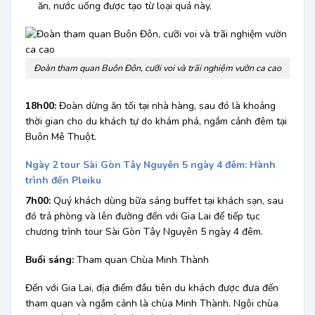
ăn, nước uống được tạo từ loại quả này.
Đoàn tham quan Buôn Đôn, cưỡi voi và trãi nghiệm vườn ca cao
18h00:
Đoàn dừng ăn tối tại nhà hàng, sau đó là khoảng
thời gian cho du khách tự do khám phá, ngắm cảnh đêm tại
Buôn Mê Thuột.
Ngày 2 tour Sài Gòn Tây Nguyên 5 ngày 4 đêm: Hành
trình đến Pleiku
7h00:
Quý khách dùng bữa sáng buffet tại khách sạn, sau
đó trả phòng và lên đường đến với Gia Lai để tiếp tục
chương trình tour Sài Gòn Tây Nguyên 5 ngày 4 đêm.
Buổi sáng:
Tham quan Chùa Minh Thành
Đến với Gia Lai, địa điểm đầu tiên du khách được đưa đến
tham quan và ngắm cảnh là chùa Minh Thành. Ngôi chùa