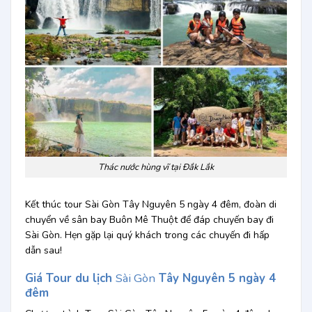
Thác nước hùng vĩ tại Đắk Lắk
Kết thúc tour Sài Gòn Tây Nguyên 5 ngày 4 đêm, đoàn di
chuyển về sân bay Buôn Mê Thuột để đáp chuyến bay đi
Sài Gòn. Hẹn gặp lại quý khách trong các chuyến đi hấp
dẫn sau!
Giá Tour du lịch
Sài Gòn
Tây Nguyên 5 ngày 4
đêm