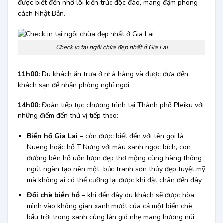
được biết đến nhờ lối kiến trúc độc đáo, mang đậm phong
cách Nhật Bản.
Check in tại ngôi chùa đẹp nhất ở Gia Lai
11h00:
Du khách ăn trưa ở nhà hàng và được đưa đến
khách sạn để nhận phòng nghỉ ngơi.
14h00:
Đoàn tiếp tục chương trình tại Thành phố Pleiku với
những điểm đến thú vị tiếp theo:
Biển hồ Gia Lai
– còn được biết đến với tên gọi là
Nueng hoặc hồ T’Nưng với màu xanh ngọc bích, con
đường bên hồ uốn lượn đẹp thơ mộng cùng hàng thông
ngút ngàn tạo nên một bức tranh sơn thủy đẹp tuyệt mỹ
mà không ai có thể cưỡng lại được khi đặt chân đến đây.
Đồi chè biển hồ
– khi đến đây du khách sẽ được hòa
mình vào không gian xanh mướt của cả một biển chè,
bầu trời trong xanh cùng làn gió nhẹ mang hương núi