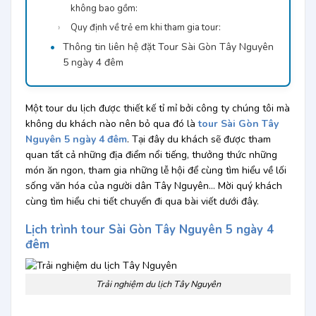
không bao gồm:
Quy định về trẻ em khi tham gia tour:
Thông tin liên hệ đặt Tour Sài Gòn Tây Nguyên
5 ngày 4 đêm
Một tour du lịch được thiết kế tỉ mỉ bởi công ty chúng tôi mà
không du khách nào nên bỏ qua đó là
tour Sài Gòn Tây
Nguyên 5 ngày 4 đêm
. Tại đây du khách sẽ được tham
quan tất cả những địa điểm nổi tiếng, thưởng thức những
món ăn ngon, tham gia những lễ hội để cùng tìm hiểu về lối
sống văn hóa của người dân Tây Nguyên… Mời quý khách
cùng tìm hiểu chi tiết chuyến đi qua bài viết dưới đây.
Lịch trình tour Sài Gòn Tây Nguyên 5 ngày 4
đêm
Trải nghiệm du lịch Tây Nguyên