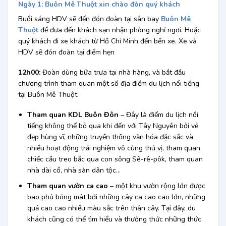
Ngày 1: Buôn Mê Thuột xin chào đón quý khách
Buổi sáng HDV sẽ đến đón đoàn tại sân bay
Buôn Mê
Thuột
để đưa đến khách sạn nhận phòng nghỉ ngơi. Hoặc
quý khách đi xe khách từ Hồ Chí Minh đến bến xe. Xe và
HDV sẽ đón đoàn tại điểm hẹn
12h00:
Đoàn dùng bữa trưa tại nhà hàng, và bắt đầu
chương trình tham quan một số địa điểm du lịch nổi tiếng
tại Buôn Mê Thuột:
Tham quan KDL Buôn Đôn
– Đây là điểm du lịch nổi
tiếng không thể bỏ qua khi đến với Tây Nguyên bởi vẻ
đẹp hùng vĩ, những truyền thống văn hóa đặc sắc và
nhiều hoạt động trải nghiệm vô cùng thú vị,
tham quan
chiếc cầu treo bắc qua con sông Sê-rê-pôk, tham quan
nhà dài cổ, nhà sàn dân tộc…
Tham quan vườn ca cao
– một khu vườn rộng lớn được
bao phủ bóng mát bởi những cây ca cao cao lớn, những
quả cao cao nhiều màu sắc trên thân cây. Tại đây, du
khách cũng có thể tìm hiểu và thưởng thức những thức