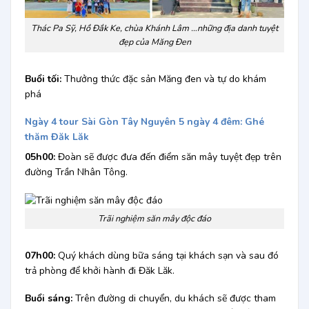
Thác Pa Sỹ, Hồ Đắk Ke, chùa Khánh Lâm …những địa danh tuyệt
đẹp của Măng Đen
Buổi tối:
Thưởng thức đặc sản Măng đen và tự do khám
phá
Ngày 4 tour Sài Gòn Tây Nguyên 5 ngày 4 đêm: Ghé
thăm Đăk Lăk
05h00:
Đoàn sẽ được đưa đến điểm săn mây tuyệt đẹp trên
đường Trần Nhân Tông.
Trãi nghiệm săn mây độc đáo
07h00:
Quý khách dùng bữa sáng tại khách sạn và sau đó
trả phòng để khởi hành đi Đăk Lăk.
Buổi sáng:
Trên đường di chuyển, du khách sẽ được tham