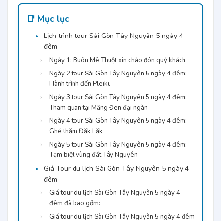
📑 Mục lục
Lịch trình tour Sài Gòn Tây Nguyên 5 ngày 4
đêm
Ngày 1: Buôn Mê Thuột xin chào đón quý khách
Ngày 2 tour Sài Gòn Tây Nguyên 5 ngày 4 đêm:
Hành trình đến Pleiku
Ngày 3 tour Sài Gòn Tây Nguyên 5 ngày 4 đêm:
Tham quan tại Măng Đen đại ngàn
Ngày 4 tour Sài Gòn Tây Nguyên 5 ngày 4 đêm:
Ghé thăm Đăk Lăk
Ngày 5 tour Sài Gòn Tây Nguyên 5 ngày 4 đêm:
Tạm biệt vùng đất Tây Nguyên
Giá Tour du lịch Sài Gòn Tây Nguyên 5 ngày 4
đêm
Giá tour du lịch Sài Gòn Tây Nguyên 5 ngày 4
đêm đã bao gồm:
Giá tour du lịch Sài Gòn Tây Nguyên 5 ngày 4 đêm