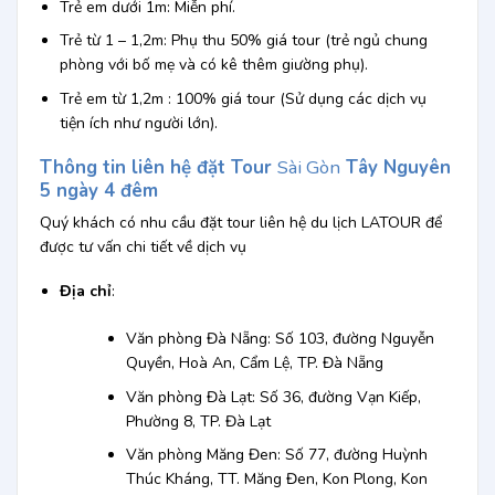
Trẻ em dưới 1m: Miễn phí.
Trẻ từ 1 – 1,2m: Phụ thu 50% giá tour (trẻ ngủ chung
phòng với bố mẹ và có kê thêm giường phụ).
Trẻ em từ 1,2m : 100% giá tour (Sử dụng các dịch vụ
tiện ích như người lớn).
Thông tin liên hệ đặt Tour
Sài Gòn
Tây Nguyên
5 ngày 4 đêm
Quý khách có nhu cầu đặt tour liên hệ du lịch LATOUR để
được tư vấn chi tiết về dịch vụ
Địa chỉ
:
Văn phòng Đà Nẵng: Số 103, đường Nguyễn
Quyền, Hoà An, Cẩm Lệ, TP. Đà Nẵng
Văn phòng Đà Lạt: Số 36, đường Vạn Kiếp,
Phường 8, TP. Đà Lạt
Văn phòng Măng Đen: Số 77, đường Huỳnh
Thúc Kháng, TT. Măng Đen, Kon Plong, Kon