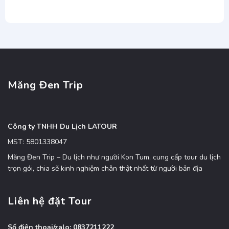
Măng Đen Trip
Công ty TNHH Du Lịch LATOUR
MST: 5801338047
Măng Đen Trip – Du lịch như người Kon Tum, cung cấp tour du lịch
trọn gói, chia sẽ kinh nghiệm chân thật nhất từ người bản địa
Liên hệ đặt Tour
Số điện thoại/zalo: 0837211222