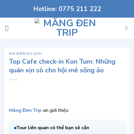
Chuyển
Hotline: 0775 211 222
đến
nội
dung
ĐỊA ĐIỂM DU LỊCH
Top Cafe check-in Kon Tum: Những
quán xịn sò cho hội mê sống ảo
Măng Đen Trip
xin giới thiệu:
Tour liên quan có thể bạn sẽ cần