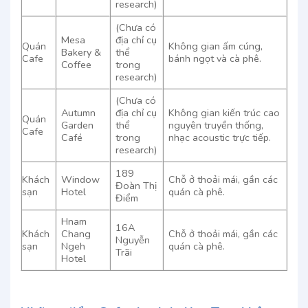
research)
(Chưa có
Mesa
địa chỉ cụ
Quán
Không gian ấm cúng,
Bakery &
thể
Cafe
bánh ngọt và cà phê.
Coffee
trong
research)
(Chưa có
Autumn
địa chỉ cụ
Không gian kiến trúc cao
Quán
Garden
thể
nguyên truyền thống,
Cafe
Café
trong
nhạc acoustic trực tiếp.
research)
189
Khách
Window
Chỗ ở thoải mái, gần các
Đoàn Thị
sạn
Hotel
quán cà phê.
Điểm
Hnam
16A
Khách
Chang
Chỗ ở thoải mái, gần các
Nguyễn
sạn
Ngeh
quán cà phê.
Trãi
Hotel