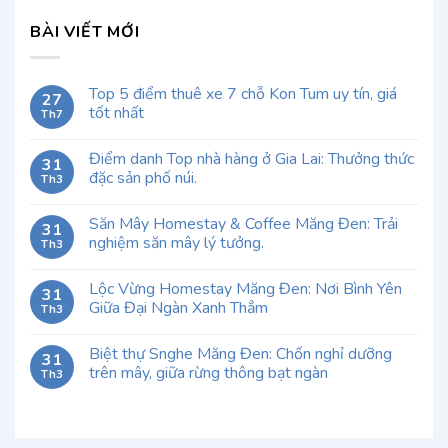
BÀI VIẾT MỚI
Top 5 điểm thuê xe 7 chỗ Kon Tum uy tín, giá
27
tốt nhất
Th7
Điểm danh Top nhà hàng ở Gia Lai: Thưởng thức
31
đặc sản phố núi.
Th3
Săn Mây Homestay & Coffee Măng Đen: Trải
31
nghiệm săn mây lý tưởng.
Th3
Lộc Vừng Homestay Măng Đen: Nơi Bình Yên
31
Giữa Đại Ngàn Xanh Thẳm
Th3
Biệt thự Snghe Măng Đen: Chốn nghỉ dưỡng
31
trên mây, giữa rừng thông bạt ngàn
Th3