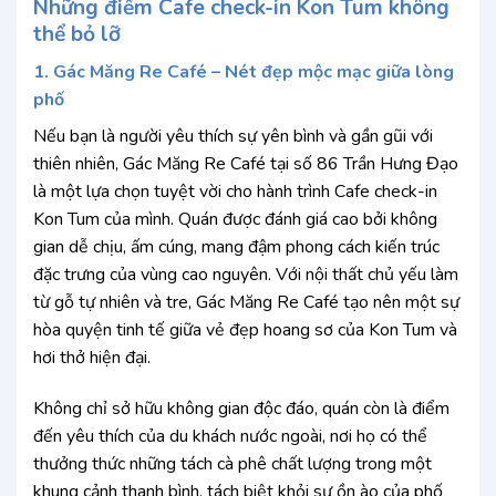
Những điểm Cafe check-in Kon Tum không
thể bỏ lỡ
1. Gác Măng Re Café – Nét đẹp mộc mạc giữa lòng
phố
Nếu bạn là người yêu thích sự yên bình và gần gũi với
thiên nhiên, Gác Măng Re Café tại số 86 Trần Hưng Đạo
là một lựa chọn tuyệt vời cho hành trình Cafe check-in
Kon Tum của mình. Quán được đánh giá cao bởi không
gian dễ chịu, ấm cúng, mang đậm phong cách kiến trúc
đặc trưng của vùng cao nguyên. Với nội thất chủ yếu làm
từ gỗ tự nhiên và tre, Gác Măng Re Café tạo nên một sự
hòa quyện tinh tế giữa vẻ đẹp hoang sơ của Kon Tum và
hơi thở hiện đại.
Không chỉ sở hữu không gian độc đáo, quán còn là điểm
đến yêu thích của du khách nước ngoài, nơi họ có thể
thưởng thức những tách cà phê chất lượng trong một
khung cảnh thanh bình, tách biệt khỏi sự ồn ào của phố