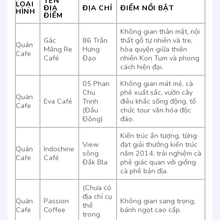
TÊN
LOẠI
ĐỊA
ĐỊA CHỈ
ĐIỂM NỔI BẬT
HÌNH
ĐIỂM
Không gian thân mật, nội
Gác
86 Trần
thất gỗ tự nhiên và tre,
Quán
Măng Re
Hưng
hòa quyện giữa thiên
Cafe
Café
Đạo
nhiên Kon Tum và phong
cách hiện đại.
05 Phan
Không gian mát mẻ, cà
Chu
phê xuất sắc, vườn cây
Quán
Eva Café
Trinh
điêu khắc sống động, tổ
Cafe
(Đầu
chức tour văn hóa độc
Đông)
đáo.
Kiến trúc ấn tượng, từng
View
đạt giải thưởng kiến trúc
Quán
Indochine
sông
năm 2014, trải nghiệm cà
Cafe
Café
Đắk Bla
phê giác quan với giống
cà phê bản địa.
(Chưa có
địa chỉ cụ
Quán
Passion
Không gian sang trọng,
thể
Cafe
Coffee
bánh ngọt cao cấp.
trong