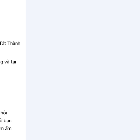
Tất Thành
g và tại
 hội
hờ bạn
iệm ẩm