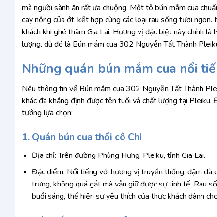
mà người sành ăn rất ưa chuộng. Một tô bún mắm cua chuẩn
cay nồng của ớt, kết hợp cùng các loại rau sống tươi ngon.
khách khi ghé thăm Gia Lai. Hương vị đặc biệt này chính là
lượng, dù đó là Bún mắm cua 302 Nguyễn Tất Thành Pleiku 
Những quán bún mắm cua nổi tiến
Nếu thông tin về Bún mắm cua 302 Nguyễn Tất Thành Plei
khác đã khẳng định được tên tuổi và chất lượng tại Pleiku.
tưởng lựa chọn:
1. Quán bún cua thối cô Chi
Địa chỉ: Trên đường Phùng Hưng, Pleiku, tỉnh Gia Lai.
Đặc điểm: Nổi tiếng với hương vị truyền thống, đậm đà 
trưng, không quá gắt mà vẫn giữ được sự tinh tế. Rau 
buổi sáng, thể hiện sự yêu thích của thực khách dành ch