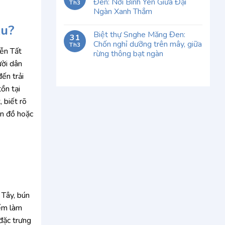
Đen: Nơi Bình Yên Giữa Đại
Th3
Ngàn Xanh Thẳm
ku?
Biệt thự Snghe Măng Đen:
31
Chốn nghỉ dưỡng trên mây, giữa
Th3
yễn Tất
rừng thông bạt ngàn
ười dân
ến trải
ồn tại
 biết rõ
ản đồ hoặc
 Tây, bún
iểm làm
đặc trưng