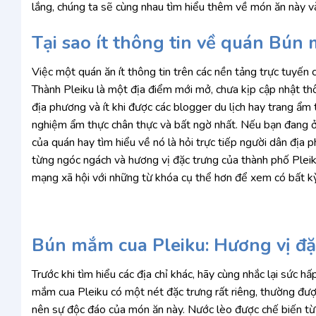
lắng, chúng ta sẽ cùng nhau tìm hiểu thêm về món ăn này và
Tại sao ít thông tin về quán Bú
Việc một quán ăn ít thông tin trên các nền tảng trực tuy
Thành Pleiku là một địa điểm mới mở, chưa kịp cập nhật thô
địa phương và ít khi được các blogger du lịch hay trang ẩm 
nghiệm ẩm thực chân thực và bất ngờ nhất. Nếu bạn đang ở 
của quán hay tìm hiểu về nó là hỏi trực tiếp người dân địa 
từng ngóc ngách và hương vị đặc trưng của thành phố Pleiku
mạng xã hội với những từ khóa cụ thể hơn để xem có bất kỳ
Bún mắm cua Pleiku: Hương vị đặ
Trước khi tìm hiểu các địa chỉ khác, hãy cùng nhắc lại sức
mắm cua Pleiku có một nét đặc trưng rất riêng, thường được 
nên sự độc đáo của món ăn này. Nước lèo được chế biến từ