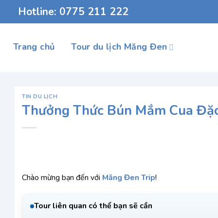
Chuyển
Hotline: 0775 211 222
đến
nội
dung
Trang chủ
Tour du lịch Măng Đen
TIN DU LỊCH
Thưởng Thức Bún Mắm Cua Đặc 
Chào mừng bạn đến với
Măng Đen Trip
!
Tour liên quan có thể bạn sẽ cần