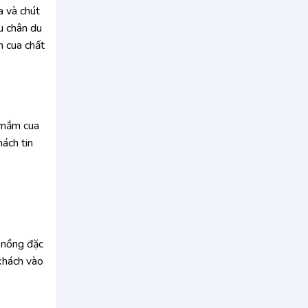
a và chút
u chân du
m cua chất
 mắm cua
ách tin
m nồng đặc
khách vào