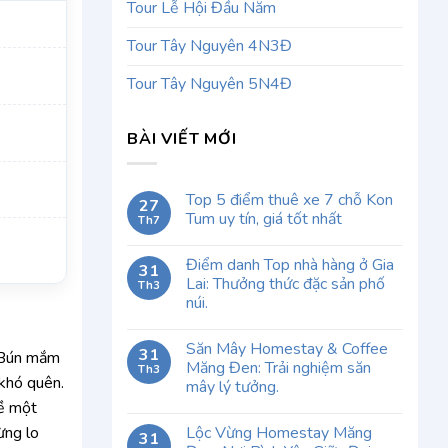
Tour Lễ Hội Đầu Năm
Tour Tây Nguyên 4N3Đ
Tour Tây Nguyên 5N4Đ
BÀI VIẾT MỚI
Top 5 điểm thuê xe 7 chỗ Kon
27
Tum uy tín, giá tốt nhất
Th7
Điểm danh Top nhà hàng ở Gia
31
Lai: Thưởng thức đặc sản phố
Th3
núi.
Săn Mây Homestay & Coffee
31
n Bún mắm
Măng Đen: Trải nghiệm săn
Th3
khó quên.
mây lý tưởng.
về một
Lộc Vừng Homestay Măng
ừng lo
31