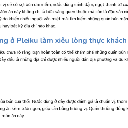
 vị sẽ có sợi bún dai mềm, nước dùng sánh đậm, ngọt thanh từ cu
 Món ăn này không chỉ là bữa sáng quen thuộc mà còn là đặc sản ní
 lý do khiến nhiều người vẫn miệt mài tìm kiếm những quán bún mắ
hay bất kỳ địa chỉ nào khác.
g ở Pleiku làm xiêu lòng thực khách
ku chưa rõ ràng, bạn hoàn toàn có thể khám phá những quán bún
 Đây đều là những địa chỉ được nhiều người dân địa phương và du kh
của bún cua thối. Nước dùng ở đây được đánh giá là chuẩn vị, thơ
sống ăn kèm tươi ngon, giúp cân bằng hương vị. Quán thường đông 
o món ăn này.