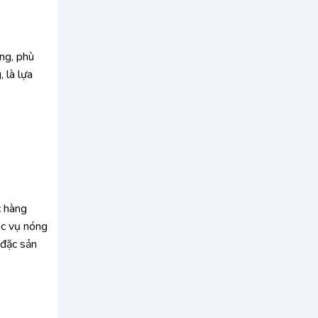
ng, phù
 là lựa
c hàng
ục vụ nóng
 đặc sản