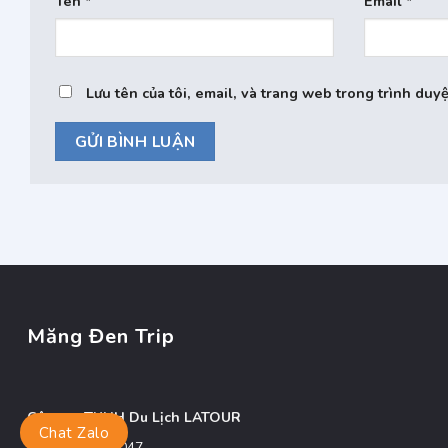
Tên
*
Email
*
Lưu tên của tôi, email, và trang web trong trình duyệ
Măng Đen Trip
Công ty TNHH Du Lịch LATOUR
Chat Zalo
MST: 5801338047