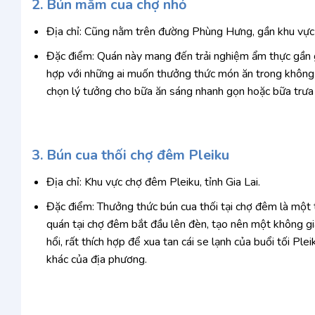
2. Bún mắm cua chợ nhỏ
Địa chỉ: Cũng nằm trên đường Phùng Hưng, gần khu vực ch
Đặc điểm: Quán này mang đến trải nghiệm ẩm thực gần g
hợp với những ai muốn thưởng thức món ăn trong không k
chọn lý tưởng cho bữa ăn sáng nhanh gọn hoặc bữa trưa
3. Bún cua thối chợ đêm Pleiku
Địa chỉ: Khu vực chợ đêm Pleiku, tỉnh Gia Lai.
Đặc điểm: Thưởng thức bún cua thối tại chợ đêm là một
quán tại chợ đêm bắt đầu lên đèn, tạo nên một không gi
hổi, rất thích hợp để xua tan cái se lạnh của buổi tối P
khác của địa phương.