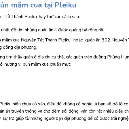
bún mắm cua tại Pleiku
ất Thành Pleiku, hãy thử các cách sau:
nhất để tìm những quán ăn ít được quảng bá rộng rãi.
n mắm cua Nguyễn Tất Thành Pleiku” hoặc “quán ăn 302 Nguyễn 
ng đồng địa phương.
g tìm thấy quán ở địa chỉ cụ thể, các quán trên đường Phùng Hưn
với hương vị bún mắm cua chuẩn mực.
iku hiện chưa có sẵn, điều đó không có nghĩa là bạn sẽ bỏ lỡ cơ
án ăn truyền thống và chợ đêm sôi động, vẫn còn rất nhiều điều c
m sự trợ giúp từ những người bạn địa phương để có được trải ngh