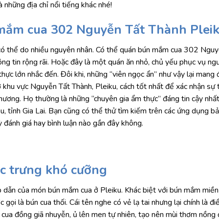
 những địa chỉ nổi tiếng khác nhé!
n mắm cua 302 Nguyễn Tất Thành Plei
ến có thể do nhiều nguyên nhân. Có thể quán bún mắm cua 302 Ngu
ng tin rộng rãi. Hoặc đây là một quán ăn nhỏ, chủ yếu phục vụ ng
thực lớn nhắc đến. Đôi khi, những “viên ngọc ẩn” như vậy lại mang đ
khu vực Nguyễn Tất Thành, Pleiku, cách tốt nhất để xác nhận sự t
phương. Họ thường là những “chuyên gia ẩm thực” đáng tin cậy nhất,
, tỉnh Gia Lai. Bạn cũng có thể thử tìm kiếm trên các ứng dụng b
 đánh giá hay bình luận nào gần đây không.
c trưng khó cưỡng
 hấp dẫn của món bún mắm cua ở Pleiku. Khác biệt với bún mắm miền
gọi là bún cua thối. Cái tên nghe có vẻ lạ tai nhưng lại chính là đ
 cua đồng giã nhuyễn, ủ lên men tự nhiên, tạo nên mùi thơm nồng 