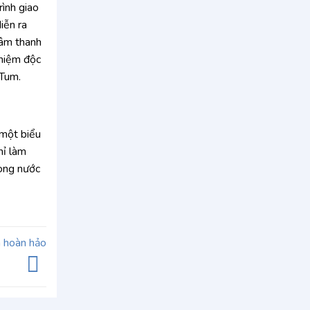
rình giao
iễn ra
 âm thanh
ghiệm độc
 Tum.
 một biểu
hỉ làm
rong nước
ệm hoàn hảo