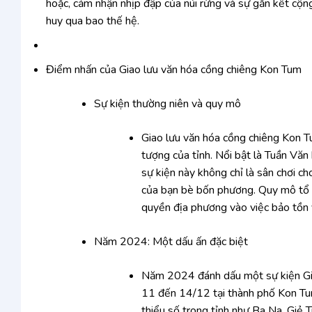
hoặc, cảm nhận nhịp đập của núi rừng và sự gắn kết cộng
huy qua bao thế hệ.
Điểm nhấn của Giao lưu văn hóa cồng chiêng Kon Tum
Sự kiện thường niên và quy mô
Giao lưu văn hóa cồng chiêng Kon T
tượng của tỉnh. Nổi bật là Tuần Văn
sự kiện này không chỉ là sân chơi c
của bạn bè bốn phương. Quy mô tổ 
quyền địa phương vào việc bảo tồn v
Năm 2024: Một dấu ấn đặc biệt
Năm 2024 đánh dấu một sự kiện Giao
11 đến 14/12 tại thành phố Kon Tum
thiểu số trong tỉnh như Ba Na, Giẻ 