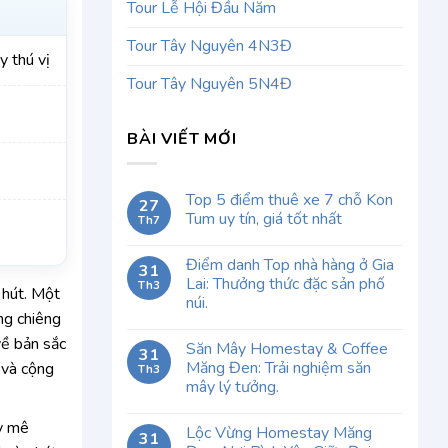
Tour Lễ Hội Đầu Năm
Tour Tây Nguyên 4N3Đ
 thú vị
Tour Tây Nguyên 5N4Đ
BÀI VIẾT MỚI
Top 5 điểm thuê xe 7 chỗ Kon
27
Tum uy tín, giá tốt nhất
Th7
Điểm danh Top nhà hàng ở Gia
31
Lai: Thưởng thức đặc sản phố
Th3
 hút. Một
núi.
ng chiêng
về bản sắc
Săn Mây Homestay & Coffee
31
Măng Đen: Trải nghiệm săn
 và cộng
Th3
mây lý tưởng.
ầy mê
Lộc Vừng Homestay Măng
31