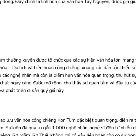
 đồng. Đây chính là linh hồn của văn hóa Tây Nguyên, được gìn gi
um thường xuyên được tổ chức qua các sự kiện văn hóa lớn, mang t
 hóa – Du lịch và Liên hoan cồng chiêng, xoang các dân tộc thiểu 
ho các nghệ nhân mà còn là điểm hẹn văn hóa quan trọng, thu hút s
chức ngày càng được mở rộng, cho thấy sự quan tâm và đầu tư củ
à phát triển di sản quý giá này.
 lưu văn hóa cồng chiêng Kon Tum đặc biệt quan trọng, diễn ra 
. Sự kiện đã quy tụ gần 1.000 nghệ nhân, nghệ sĩ đến từ nhiều d
Triêng, Rơ Măm, Rơ Thái. Không chỉ có vậy, liên hoan còn có sự gó