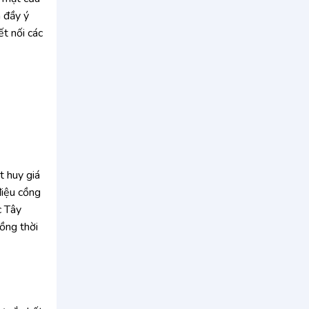
 đầy ý
ết nối các
t huy giá
điệu cồng
c Tây
ồng thời