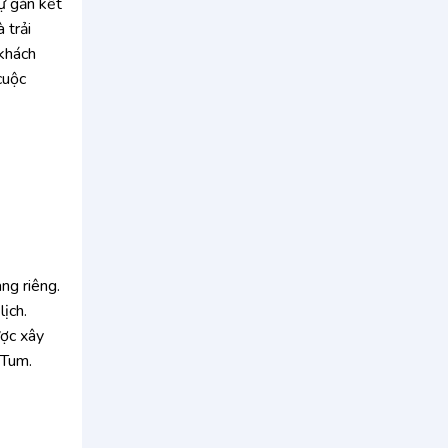
sự gắn kết
 trải
 khách
cuộc
ng riêng.
lịch.
ược xây
 Tum.