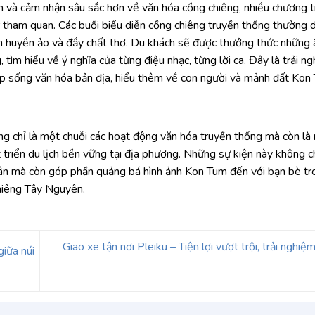
n và cảm nhận sâu sắc hơn về văn hóa cồng chiêng, nhiều chương t
 tham quan. Các buổi biểu diễn cồng chiêng truyền thống thường d
an huyền ảo và đầy chất thơ. Du khách sẽ được thưởng thức những
 tìm hiểu về ý nghĩa của từng điệu nhạc, từng lời ca. Đây là trải n
ịp sống văn hóa bản địa, hiểu thêm về con người và mảnh đất Kon
ng chỉ là một chuỗi các hoạt động văn hóa truyền thống mà còn là
 triển du lịch bền vững tại địa phương. Những sự kiện này không c
dân mà còn góp phần quảng bá hình ảnh Kon Tum đến với bạn bè t
chiêng Tây Nguyên.
Giao xe tận nơi Pleiku – Tiện lợi vượt trội, trải nghi
iữa núi