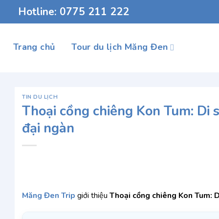
Chuyển
Hotline: 0775 211 222
đến
nội
dung
Trang chủ
Tour du lịch Măng Đen
TIN DU LỊCH
Thoại cồng chiêng Kon Tum: Di s
đại ngàn
Măng Đen Trip
giới thiệu
Thoại cồng chiêng Kon Tum: Di