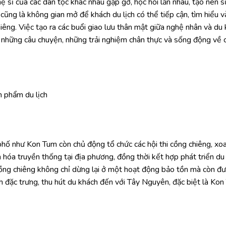
hệ sĩ của các dân tộc khác nhau gặp gỡ, học hỏi lẫn nhau, tạo nên 
ũng là không gian mở để khách du lịch có thể tiếp cận, tìm hiểu và
iêng. Việc tạo ra các buổi giao lưu thân mật giữa nghệ nhân và du
những câu chuyện, những trải nghiệm chân thực và sống động về 
n phẩm du lịch
 phố như Kon Tum còn chủ động tổ chức các hội thi cồng chiêng, xoa
n hóa truyền thống tại địa phương, đồng thời kết hợp phát triển du 
 cồng chiêng không chỉ dừng lại ở một hoạt động bảo tồn mà còn đ
 đặc trưng, thu hút du khách đến với Tây Nguyên, đặc biệt là Kon