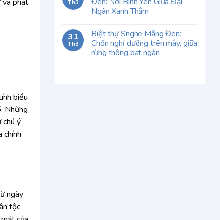
Đen: Nơi Bình Yên Giữa Đại
ữ và phát
Th3
Ngàn Xanh Thẳm
Biệt thự Snghe Măng Đen:
31
Chốn nghỉ dưỡng trên mây, giữa
Th3
rừng thông bạt ngàn
ính biểu
số. Những
ự chú ý
a chính
từ ngày
ân tộc
p mặt của