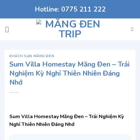
Chuyển
Hotline: 0775 211 222
đến
nội
dung
KHÁCH SẠN MĂNG ĐEN
Sum Villa Homestay Măng Đen – Trải
Nghiệm Kỳ Nghỉ Thiên Nhiên Đáng
Nhớ
Sum Villa Homestay Măng Đen – Trải Nghiệm Kỳ
Nghỉ Thiên Nhiên Đáng Nhớ