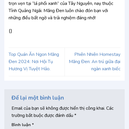
trọn vẹn tại “lá phổi xanh” của Tây Nguyên, nay thuộc
Tỉnh Quảng Ngãi. Măng Đen luôn chào đón bạn với
những điều bất ngờ và trải nghiệm đáng nhớ!
{}
Top Quán Ăn Ngon Măng
Phiên Nhiên Homestay
Đen 2024: Nơi Hội Tụ
Măng Đen: An trú giữa đại
Hương Vị Tuyệt Hảo.
ngàn xanh biếc
Để lại một bình luận
Email của bạn sẽ không được hiển thị công khai.
Các
trường bắt buộc được đánh dấu
*
Bình luận
*