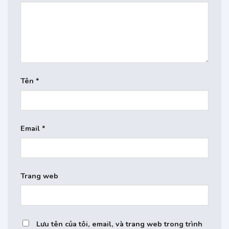
Tên
*
Email
*
Trang web
Lưu tên của tôi, email, và trang web trong trình