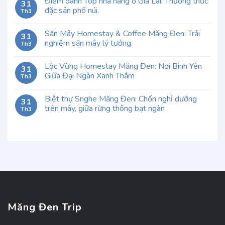
Điểm danh Top nhà hàng ở Gia Lai: Thưởng thức
31
đặc sản phố núi.
Th3
Săn Mây Homestay & Coffee Măng Đen: Trải
31
nghiệm săn mây lý tưởng.
Th3
Lộc Vừng Homestay Măng Đen: Nơi Bình Yên
31
Giữa Đại Ngàn Xanh Thẳm
Th3
Biệt thự Snghe Măng Đen: Chốn nghỉ dưỡng
31
trên mây, giữa rừng thông bạt ngàn
Th3
Măng Đen Trip