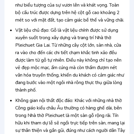
như biểu tượng của sự vươn lên và khát vọng. Toàn
bộ cấu trúc được dựng trên hệ cột gỗ cao khoảng 2
mét so với mặt đất, tạo cảm giác bề thế và vững chãi.
Vật liệu chủ đạo: Gỗ là vật liệu chính được sử dụng
xuyên suốt trong xây dựng và trang trí Nhà thờ
Pleichuet Gia Lai. Từ những cây cột lớn, sàn nhà, cửa
ra vào cho đến các chi tiết chạm khắc tinh xảo đều
được làm từ gỗ tự nhiên. Điều này không chỉ tạo nên
vẻ đẹp mộc mạc, ấm cúng mà còn thấm đượm nét
văn hóa truyền thống, khiến du khách có cảm giác như
đang bước vào một ngôi nhà rông thực thụ giữa lòng
thành phố.
Không gian nội thất độc đáo: Khác với những nhà thờ
Công giáo kiểu châu Âu thường có hàng ghế dài, bên
trong Nhà thờ Pleichuet là một sàn gỗ rộng rãi. Tín
hữu khi tham dự lễ sẽ ngồi trực tiếp trên sàn, mang lại
sự thân thiện và gần gũi, đúng như cách người dân Tây