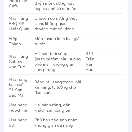
Indochine
thiện môi trường, kết
Cafe
hợp cà phê và món ăn.
Nhà Hàng
Chuyên đồ nướng Việt
BBQ Đệ
Nam, không gian
Nhất Quán
thoáng mát sôi động.
Hiệp
Món fusion kèm bia, giá
Thành
trị tốt.
Hải sản tươi sống
311
Nhà Hàng
(sashimi tôm, hàu nướng
Trần
Galaxy
phô mai), không gian
Văn
Kon Tum
sang trọng.
Hai
Nhà hàng
Rộng rãi, sang trọng, bãi
tiệc cưới
xe riêng, lý tưởng cho
Sê San
đám cưới.
Sao Mai
Nhà hàng
Hai sảnh rộng, gần
Indochine
khách sạn cùng tên.
Nhà hàng
Phù hợp tiệc sinh nhật,
90
không gian đa năng.