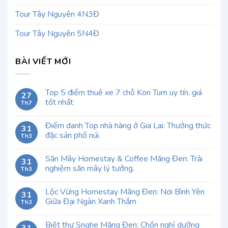
Tour Tây Nguyên 4N3Đ
Tour Tây Nguyên 5N4Đ
BÀI VIẾT MỚI
Top 5 điểm thuê xe 7 chỗ Kon Tum uy tín, giá
27
tốt nhất
Th7
Điểm danh Top nhà hàng ở Gia Lai: Thưởng thức
31
đặc sản phố núi.
Th3
Săn Mây Homestay & Coffee Măng Đen: Trải
31
nghiệm săn mây lý tưởng.
Th3
Lộc Vừng Homestay Măng Đen: Nơi Bình Yên
31
Giữa Đại Ngàn Xanh Thẳm
Th3
Biệt thự Snghe Măng Đen: Chốn nghỉ dưỡng