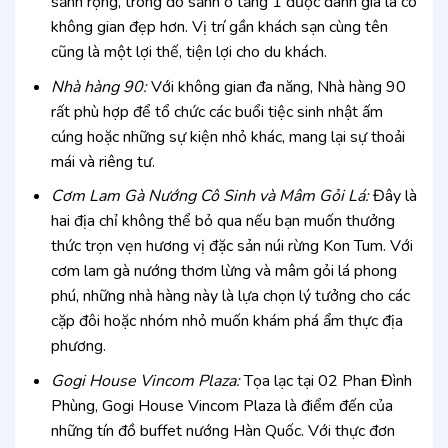
sảnh rộng, trong đó sảnh ở tầng 1 được đánh giá là có
không gian đẹp hơn. Vị trí gần khách sạn cùng tên
cũng là một lợi thế, tiện lợi cho du khách.
Nhà hàng 90:
Với không gian đa năng, Nhà hàng 90
rất phù hợp để tổ chức các buổi tiệc sinh nhật ấm
cúng hoặc những sự kiện nhỏ khác, mang lại sự thoải
mái và riêng tư.
Cơm Lam Gà Nướng Cô Sinh và Mâm Gỏi Lá:
Đây là
hai địa chỉ không thể bỏ qua nếu bạn muốn thưởng
thức trọn vẹn hương vị đặc sản núi rừng Kon Tum. Với
cơm lam gà nướng thơm lừng và mâm gỏi lá phong
phú, những nhà hàng này là lựa chọn lý tưởng cho các
cặp đôi hoặc nhóm nhỏ muốn khám phá ẩm thực địa
phương.
Gogi House Vincom Plaza:
Tọa lạc tại 02 Phan Đình
Phùng, Gogi House Vincom Plaza là điểm đến của
những tín đồ buffet nướng Hàn Quốc. Với thực đơn