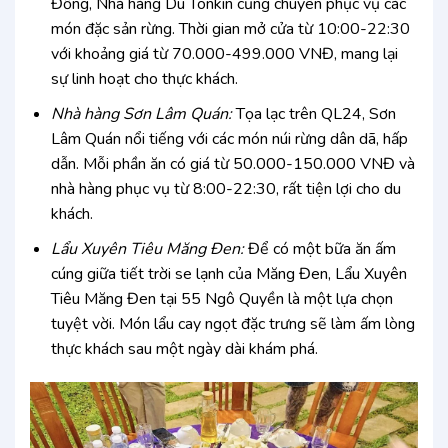
Đồng, Nhà hàng Du Tonkin cũng chuyên phục vụ các
món đặc sản rừng. Thời gian mở cửa từ 10:00-22:30
với khoảng giá từ 70.000-499.000 VNĐ, mang lại
sự linh hoạt cho thực khách.
Nhà hàng Sơn Lâm Quán:
Tọa lạc trên QL24, Sơn
Lâm Quán nổi tiếng với các món núi rừng dân dã, hấp
dẫn. Mỗi phần ăn có giá từ 50.000-150.000 VNĐ và
nhà hàng phục vụ từ 8:00-22:30, rất tiện lợi cho du
khách.
Lẩu Xuyên Tiêu Măng Đen:
Để có một bữa ăn ấm
cúng giữa tiết trời se lạnh của Măng Đen, Lẩu Xuyên
Tiêu Măng Đen tại 55 Ngô Quyền là một lựa chọn
tuyệt vời. Món lẩu cay ngọt đặc trưng sẽ làm ấm lòng
thực khách sau một ngày dài khám phá.