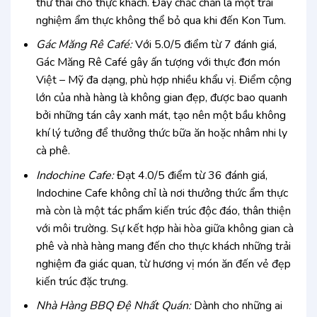
thư thái cho thực khách. Đây chắc chắn là một trải
nghiệm ẩm thực không thể bỏ qua khi đến Kon Tum.
Gác Măng Rê Café:
Với 5.0/5 điểm từ 7 đánh giá,
Gác Măng Rê Café gây ấn tượng với thực đơn món
Việt – Mỹ đa dạng, phù hợp nhiều khẩu vị. Điểm cộng
lớn của nhà hàng là không gian đẹp, được bao quanh
bởi những tán cây xanh mát, tạo nên một bầu không
khí lý tưởng để thưởng thức bữa ăn hoặc nhâm nhi ly
cà phê.
Indochine Cafe:
Đạt 4.0/5 điểm từ 36 đánh giá,
Indochine Cafe không chỉ là nơi thưởng thức ẩm thực
mà còn là một tác phẩm kiến trúc độc đáo, thân thiện
với môi trường. Sự kết hợp hài hòa giữa không gian cà
phê và nhà hàng mang đến cho thực khách những trải
nghiệm đa giác quan, từ hương vị món ăn đến vẻ đẹp
kiến trúc đặc trưng.
Nhà Hàng BBQ Đệ Nhất Quán:
Dành cho những ai