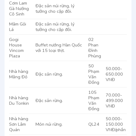
Cơm Lam
Đặc sản núi rừng, lý
Gà Nướng
tưởng cho cặp đôi.
Cô Sinh
Mâm Gỏi
Đặc sản núi rừng, lý
Lá
tưởng cho cặp đôi.
Gogi
02
House
Buffet nướng Hàn Quốc
Phan
Vincom
với 15 loại thịt.
Đình
Plaza
Phùng
50
50.000-
Nhà hàng
Phạm
Đặc sản rừng.
650.000
Măng Đỏ
Văn
VNĐ
Đồng
105
70.000-
Nhà hàng
Phạm
Đặc sản rừng.
499.000
Du Tonkin
Văn
VNĐ
Đồng
Nhà hàng
50.000-
Sơn Lâm
Món núi rừng.
QL24
150.000
Quán
VNĐ/phần