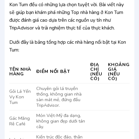
Kon Tum đều có những lựa chọn tuyệt vời. Bài viết này
sẽ giúp bạn khám phá những Top nhà hàng ở Kon Tum
được đánh giá cao dựa trên các nguồn uy tín như
TripAdvisor và trải nghiệm thực tế của thực khách.
Dưới đây là bảng tổng hợp các nhà hàng nổi bật tại Kon
Tum:
ĐỊA
KHOẢNG
TÊN NHÀ
CHỈ
GIÁ
ĐIỂM NỔI BẬT
HÀNG
(NẾU
(NẾU
CÓ)
CÓ)
Chuyên gỏi lá truyền
Gỏi Lá Yến
thống, không gian nhà
Vy Kon
sàn mát mẻ, đứng đầu
Tum
TripAdvisor.
Món Việt-Mỹ đa dạng,
Gác Măng
không gian đẹp dưới tán
Rê Café
cây.
Kiến trúc độc đáo, thân