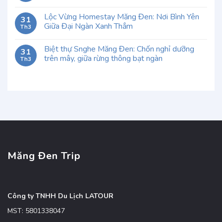
Lộc Vừng Homestay Măng Đen: Nơi Bình Yên
31
Giữa Đại Ngàn Xanh Thẳm
Th3
Biệt thự Snghe Măng Đen: Chốn nghỉ dưỡng
31
trên mây, giữa rừng thông bạt ngàn
Th3
Măng Đen Trip
Công ty TNHH Du Lịch LATOUR
MST: 5801338047