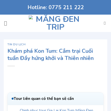
Chuyển
Hotline: 0775 211 222
đến
nội
dung
TIN DU LỊCH
Khám phá Kon Tum: Cắm trại Cuối
tuần Đầy hứng khởi và Thiên nhiên
Tour liên quan có thể bạn sẽ cần
Chinh phục tour Gia Lai Kon Tum Măng Đen