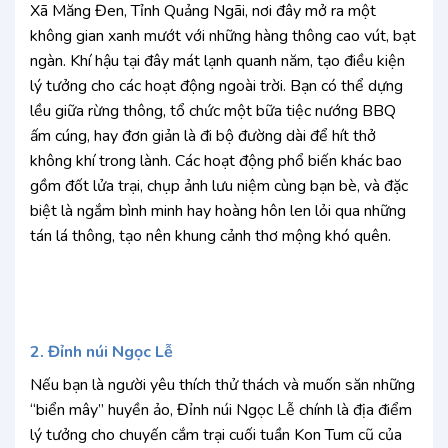
Xã Măng Đen, Tỉnh Quảng Ngãi, nơi đây mở ra một
không gian xanh mướt với những hàng thông cao vút, bạt
ngàn. Khí hậu tại đây mát lạnh quanh năm, tạo điều kiện
lý tưởng cho các hoạt động ngoài trời. Bạn có thể dựng
lều giữa rừng thông, tổ chức một bữa tiệc nướng BBQ
ấm cúng, hay đơn giản là đi bộ đường dài để hít thở
không khí trong lành. Các hoạt động phổ biến khác bao
gồm đốt lửa trại, chụp ảnh lưu niệm cùng bạn bè, và đặc
biệt là ngắm bình minh hay hoàng hôn len lỏi qua những
tán lá thông, tạo nên khung cảnh thơ mộng khó quên.
2. Đỉnh núi Ngọc Lễ
Nếu bạn là người yêu thích thử thách và muốn săn những
“biển mây” huyền ảo, Đỉnh núi Ngọc Lễ chính là địa điểm
lý tưởng cho chuyến cắm trại cuối tuần Kon Tum cũ của