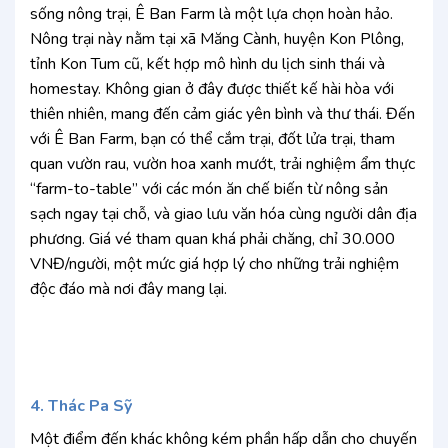
sống nông trại, Ê Ban Farm là một lựa chọn hoàn hảo.
Nông trại này nằm tại xã Măng Cành, huyện Kon Plông,
tỉnh Kon Tum cũ, kết hợp mô hình du lịch sinh thái và
homestay. Không gian ở đây được thiết kế hài hòa với
thiên nhiên, mang đến cảm giác yên bình và thư thái. Đến
với Ê Ban Farm, bạn có thể cắm trại, đốt lửa trại, tham
quan vườn rau, vườn hoa xanh mướt, trải nghiệm ẩm thực
“farm-to-table” với các món ăn chế biến từ nông sản
sạch ngay tại chỗ, và giao lưu văn hóa cùng người dân địa
phương. Giá vé tham quan khá phải chăng, chỉ 30.000
VNĐ/người, một mức giá hợp lý cho những trải nghiệm
độc đáo mà nơi đây mang lại.
4. Thác Pa Sỹ
Một điểm đến khác không kém phần hấp dẫn cho chuyến