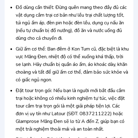
Đồ dùng cần thiết: Đừng quên mang theo đầy đủ các
vật dụng cắm trại cơ bản như lều trại chất lượng tốt,
túi ngủ ấm áp, đèn pin hoặc đèn lều, dụng cụ nấu ăn
(nếu tự chuẩn bị đồ nướng), đồ ăn và nước uống đủ
dùng cho cả chuyến đi.
Giữ ấm cơ thể: Ban đêm ở Kon Tum cũ, đặc biệt là khu
vực Măng Đen, nhiệt độ có thể xuống khá thấp, trời
se lạnh. Hãy chuẩn bị quần áo ấm, áo khoác dày, khăn
choàng và tất để giữ ấm cơ thể, đảm bảo sức khỏe và
có giấc ngủ ngon.
Đặt tour trọn gói: Nếu bạn là người mới bắt đầu cắm
trại hoặc không có nhiều kinh nghiệm tự túc, việc đặt
tour cắm trại trọn gói là một giải pháp tiện lợi. Các
đơn vị uy tín như Latour (SĐT: 0837211222) hoặc
Glamprose Măng Đen sẽ lo từ A đến Z, giúp bạn có
một trải nghiệm thoải mái và an toàn nhất.