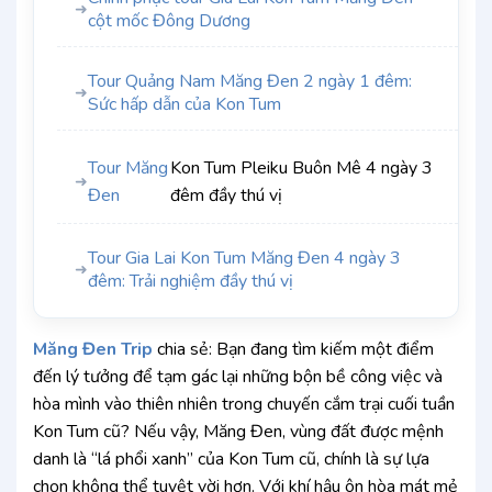
➜
cột mốc Đông Dương
Tour Quảng Nam Măng Đen 2 ngày 1 đêm:
➜
Sức hấp dẫn của Kon Tum
Tour Măng
Kon Tum Pleiku Buôn Mê 4 ngày 3
➜
Đen
đêm đầy thú vị
Tour Gia Lai Kon Tum Măng Đen 4 ngày 3
➜
đêm: Trải nghiệm đầy thú vị
Măng Đen Trip
chia sẻ: Bạn đang tìm kiếm một điểm
đến lý tưởng để tạm gác lại những bộn bề công việc và
hòa mình vào thiên nhiên trong chuyến cắm trại cuối tuần
Kon Tum cũ? Nếu vậy, Măng Đen, vùng đất được mệnh
danh là “lá phổi xanh” của Kon Tum cũ, chính là sự lựa
chọn không thể tuyệt vời hơn. Với khí hậu ôn hòa mát mẻ