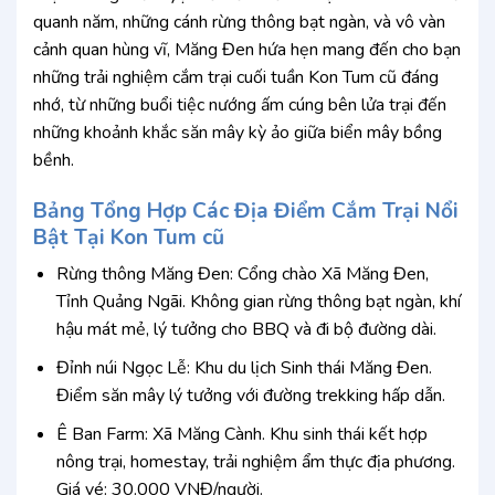
quanh năm, những cánh rừng thông bạt ngàn, và vô vàn
cảnh quan hùng vĩ, Măng Đen hứa hẹn mang đến cho bạn
những trải nghiệm cắm trại cuối tuần Kon Tum cũ đáng
nhớ, từ những buổi tiệc nướng ấm cúng bên lửa trại đến
những khoảnh khắc săn mây kỳ ảo giữa biển mây bồng
bềnh.
Bảng Tổng Hợp Các Địa Điểm Cắm Trại Nổi
Bật Tại Kon Tum cũ
Rừng thông Măng Đen: Cổng chào Xã Măng Đen,
Tỉnh Quảng Ngãi. Không gian rừng thông bạt ngàn, khí
hậu mát mẻ, lý tưởng cho BBQ và đi bộ đường dài.
Đỉnh núi Ngọc Lễ: Khu du lịch Sinh thái Măng Đen.
Điểm săn mây lý tưởng với đường trekking hấp dẫn.
Ê Ban Farm: Xã Măng Cành. Khu sinh thái kết hợp
nông trại, homestay, trải nghiệm ẩm thực địa phương.
Giá vé: 30.000 VNĐ/người.