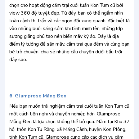
chọn cho hoạt động cắm trại cuối tuần Kon Tum cũ bởi
view 360 độ tuyệt đẹp. Từ đây, bạn có thể ngắm nhìn
toàn cảnh thị trấn và các ngọn đồi xung quanh, đặc biệt là
vào những buổi sáng sớm khi bình minh lên, những lớp
sương giăng phủ tạo nên biển mây kỳ ảo. Đây là địa
điểm lý tưởng để săn mây, cắm trại qua đêm và cùng bạn
bè trò chuyện, chia sẻ những câu chuyện dưới bầu trời
đầy sao.
6. Glamprose Măng Đen
Nếu bạn muốn trải nghiệm cắm trại cuối tuần Kon Tum cũ
một cách tiện nghi và chuyên nghiệp hơn, Glamprose
Măng Đen là lựa chọn không thể bỏ qua. Nằm tại Khu 37
hộ, thôn Kon Tu Rằng, xã Măng Cành, huyện Kon Plông,
tỉnh Kon Tum cũ, Glamprose cung cấp các dịch vụ cắm