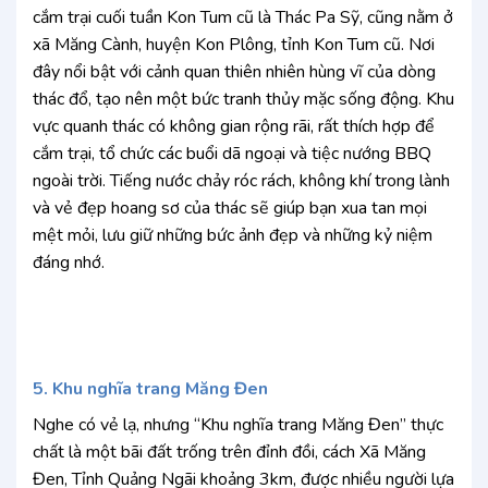
cắm trại cuối tuần Kon Tum cũ là Thác Pa Sỹ, cũng nằm ở
xã Măng Cành, huyện Kon Plông, tỉnh Kon Tum cũ. Nơi
đây nổi bật với cảnh quan thiên nhiên hùng vĩ của dòng
thác đổ, tạo nên một bức tranh thủy mặc sống động. Khu
vực quanh thác có không gian rộng rãi, rất thích hợp để
cắm trại, tổ chức các buổi dã ngoại và tiệc nướng BBQ
ngoài trời. Tiếng nước chảy róc rách, không khí trong lành
và vẻ đẹp hoang sơ của thác sẽ giúp bạn xua tan mọi
mệt mỏi, lưu giữ những bức ảnh đẹp và những kỷ niệm
đáng nhớ.
5. Khu nghĩa trang Măng Đen
Nghe có vẻ lạ, nhưng “Khu nghĩa trang Măng Đen” thực
chất là một bãi đất trống trên đỉnh đồi, cách Xã Măng
Đen, Tỉnh Quảng Ngãi khoảng 3km, được nhiều người lựa