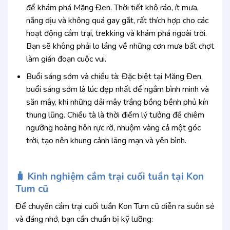
để khám phá Măng Đen. Thời tiết khô ráo, ít mưa,
nắng dịu và không quá gay gắt, rất thích hợp cho các
hoạt động cắm trại, trekking và khám phá ngoài trời.
Bạn sẽ không phải lo lắng về những cơn mưa bất chợt
làm gián đoạn cuộc vui.
Buổi sáng sớm và chiều tà: Đặc biệt tại Măng Đen,
buổi sáng sớm là lúc đẹp nhất để ngắm bình minh và
săn mây, khi những dải mây trắng bồng bềnh phủ kín
thung lũng. Chiều tà là thời điểm lý tưởng để chiêm
ngưỡng hoàng hôn rực rỡ, nhuộm vàng cả một góc
trời, tạo nên khung cảnh lãng mạn và yên bình.
🧳 Kinh nghiệm cắm trại cuối tuần tại Kon
Tum cũ
Để chuyến cắm trại cuối tuần Kon Tum cũ diễn ra suôn sẻ
và đáng nhớ, bạn cần chuẩn bị kỹ lưỡng: