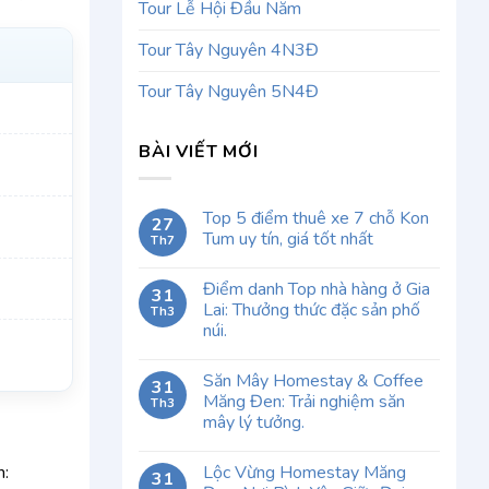
Tour Lễ Hội Đầu Năm
Tour Tây Nguyên 4N3Đ
Tour Tây Nguyên 5N4Đ
BÀI VIẾT MỚI
Top 5 điểm thuê xe 7 chỗ Kon
27
Tum uy tín, giá tốt nhất
Th7
Điểm danh Top nhà hàng ở Gia
31
Lai: Thưởng thức đặc sản phố
Th3
núi.
Săn Mây Homestay & Coffee
31
Măng Đen: Trải nghiệm săn
Th3
mây lý tưởng.
Lộc Vừng Homestay Măng
n:
31