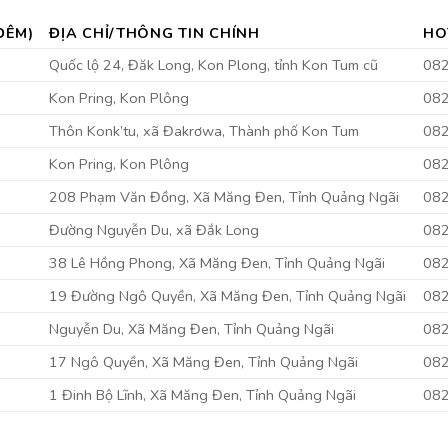
ĐÊM)
ĐỊA CHỈ/THÔNG TIN CHÍNH
HO
Quốc lộ 24, Đăk Long, Kon Plong, tỉnh Kon Tum cũ
08
Kon Pring, Kon Plông
08
Thôn Konk’tu, xã Đakrơwa, Thành phố Kon Tum
08
Kon Pring, Kon Plông
08
208 Phạm Văn Đồng, Xã Măng Đen, Tỉnh Quảng Ngãi
08
Đường Nguyễn Du, xã Đắk Long
08
38 Lê Hồng Phong, Xã Măng Đen, Tỉnh Quảng Ngãi
08
19 Đường Ngô Quyền, Xã Măng Đen, Tỉnh Quảng Ngãi
08
Nguyễn Du, Xã Măng Đen, Tỉnh Quảng Ngãi
08
17 Ngô Quyền, Xã Măng Đen, Tỉnh Quảng Ngãi
08
1 Đinh Bộ Lĩnh, Xã Măng Đen, Tỉnh Quảng Ngãi
08