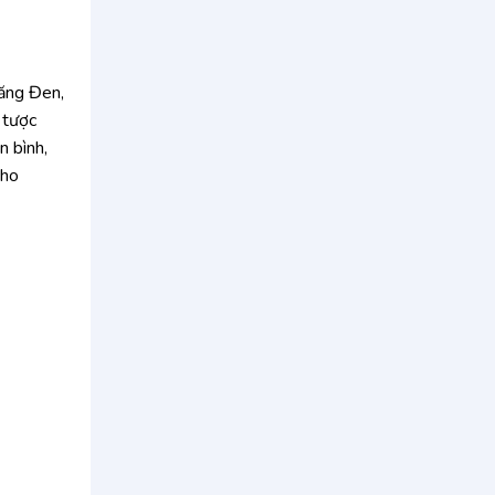
Măng Đen,
 tược
n bình,
cho