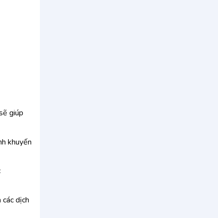
sẽ giúp
ình khuyến
c
 các dịch