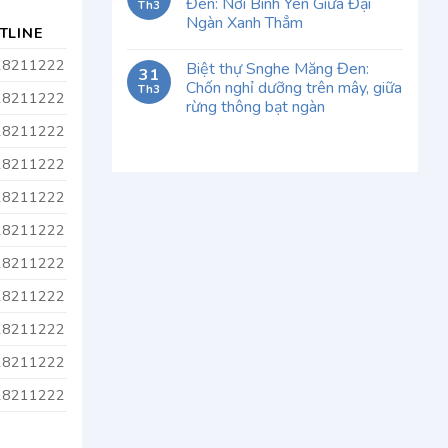
Đen: Nơi Bình Yên Giữa Đại
Th3
Ngàn Xanh Thẳm
TLINE
28211222
Biệt thự Snghe Măng Đen:
31
Chốn nghỉ dưỡng trên mây, giữa
Th3
28211222
rừng thông bạt ngàn
28211222
28211222
28211222
28211222
28211222
28211222
28211222
28211222
28211222