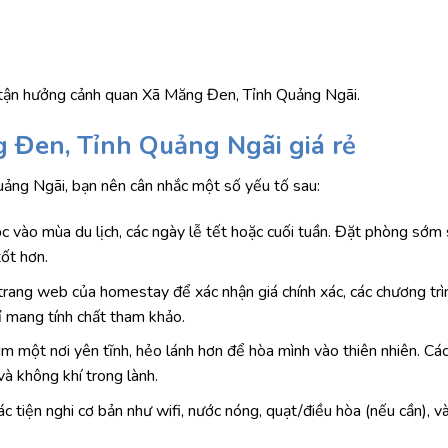
ch tận hưởng cảnh quan Xã Măng Đen, Tỉnh Quảng Ngãi.
 Đen, Tỉnh Quảng Ngãi giá rẻ
Quảng Ngãi, bạn nên cân nhắc một số yếu tố sau:
c vào mùa du lịch, các ngày lễ tết hoặc cuối tuần. Đặt phòng sớm 
ốt hơn.
ặc trang web của homestay để xác nhận giá chính xác, các chương tr
hỉ mang tính chất tham khảo.
ìm một nơi yên tĩnh, hẻo lánh hơn để hòa mình vào thiên nhiên. Cá
 không khí trong lành.
c tiện nghi cơ bản như wifi, nước nóng, quạt/điều hòa (nếu cần), và