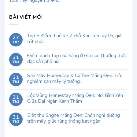
Tour Tây Nguyên 5N4Đ
BÀI VIẾT MỚI
Top 5 điểm thuê xe 7 chỗ Kon Tum uy tín, giá
27
tốt nhất
Th7
Điểm danh Top nhà hàng ở Gia Lai: Thưởng thức
31
đặc sản phố núi.
Th3
Săn Mây Homestay & Coffee Măng Đen: Trải
31
nghiệm săn mây lý tưởng.
Th3
Lộc Vừng Homestay Măng Đen: Nơi Bình Yên
31
Giữa Đại Ngàn Xanh Thẳm
Th3
Biệt thự Snghe Măng Đen: Chốn nghỉ dưỡng
31
trên mây, giữa rừng thông bạt ngàn
Th3