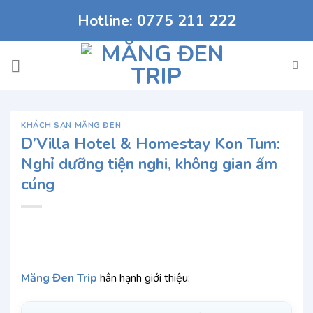
Chuyển
Hotline: 0775 211 222
đến
nội
dung
KHÁCH SẠN MĂNG ĐEN
D’Villa Hotel & Homestay Kon Tum:
Nghỉ dưỡng tiện nghi, không gian ấm
cúng
Măng Đen Trip
hân hạnh giới thiệu: