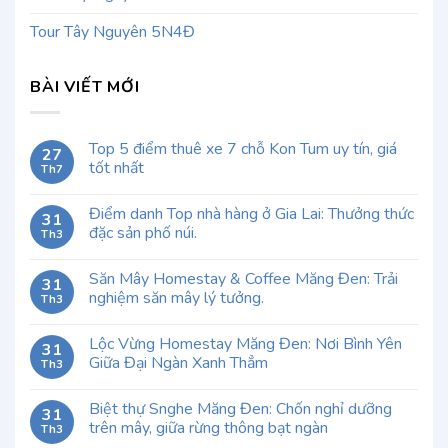
Tour Tây Nguyên 5N4Đ
BÀI VIẾT MỚI
Top 5 điểm thuê xe 7 chỗ Kon Tum uy tín, giá
27
tốt nhất
Th7
Điểm danh Top nhà hàng ở Gia Lai: Thưởng thức
31
đặc sản phố núi.
Th3
Săn Mây Homestay & Coffee Măng Đen: Trải
31
nghiệm săn mây lý tưởng.
Th3
Lộc Vừng Homestay Măng Đen: Nơi Bình Yên
31
Giữa Đại Ngàn Xanh Thẳm
Th3
Biệt thự Snghe Măng Đen: Chốn nghỉ dưỡng
31
trên mây, giữa rừng thông bạt ngàn
Th3