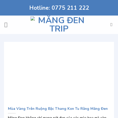
Chuyển
Hotline: 0775 211 222
đến
nội
dung
Mùa Vàng Trên Ruộng Bậc Thang Kon Tu Rằng Măng Đen
Măng Đen không chỉ mang nét đẹp của các mùa hoa mà còn