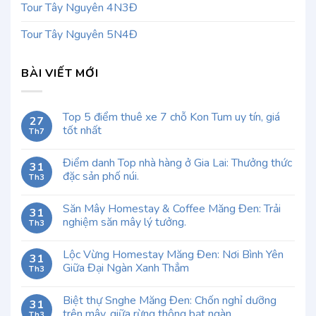
Tour Tây Nguyên 4N3Đ
Tour Tây Nguyên 5N4Đ
BÀI VIẾT MỚI
Top 5 điểm thuê xe 7 chỗ Kon Tum uy tín, giá
27
tốt nhất
Th7
Điểm danh Top nhà hàng ở Gia Lai: Thưởng thức
31
đặc sản phố núi.
Th3
Săn Mây Homestay & Coffee Măng Đen: Trải
31
nghiệm săn mây lý tưởng.
Th3
Lộc Vừng Homestay Măng Đen: Nơi Bình Yên
31
Giữa Đại Ngàn Xanh Thẳm
Th3
Biệt thự Snghe Măng Đen: Chốn nghỉ dưỡng
31
trên mây, giữa rừng thông bạt ngàn
Th3