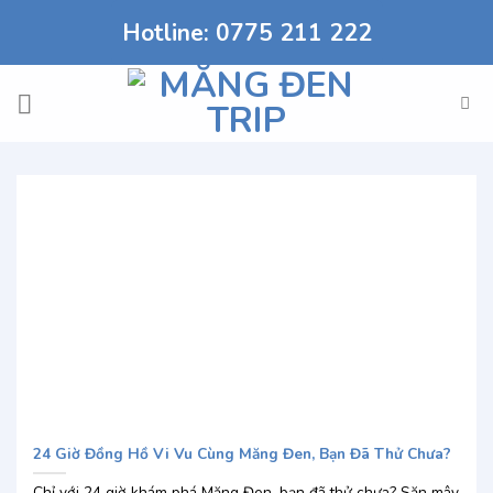
Chuyển
Hotline: 0775 211 222
đến
nội
dung
24 Giờ Đồng Hồ Vi Vu Cùng Măng Đen, Bạn Đã Thử Chưa?
Chỉ với 24 giờ khám phá Măng Đen, bạn đã thử chưa? Săn mây