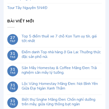
Tour Tây Nguyên 5N4Đ
BÀI VIẾT MỚI
Top 5 điểm thuê xe 7 chỗ Kon Tum uy tín, giá
27
tốt nhất
Th7
Điểm danh Top nhà hàng ở Gia Lai: Thưởng thức
31
đặc sản phố núi.
Th3
Săn Mây Homestay & Coffee Măng Đen: Trải
31
nghiệm săn mây lý tưởng.
Th3
Lộc Vừng Homestay Măng Đen: Nơi Bình Yên
31
Giữa Đại Ngàn Xanh Thẳm
Th3
Biệt thự Snghe Măng Đen: Chốn nghỉ dưỡng
31
trên mây, giữa rừng thông bạt ngàn
Th3