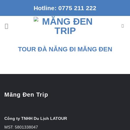
Chuyển
Hotline: 0775 211 222
đến
nội
dung
TOUR ĐÀ NẴNG ĐI MĂNG ĐEN
Măng Đen Trip
Công ty TNHH Du Lịch LATOUR
MST: 5801338047