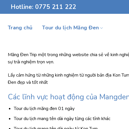
Chuyển
Hotline: 0775 211 222
đến
nội
dung
Trang chủ
Tour du lịch Măng Đen
Măng Đen Trip một trong những website chia sẻ về kinh nghiệm 
sự trải nghiệm trọn vẹn.
Lấy cảm hứng từ những kinh nghiệm từ người bản địa Kon Tu
Đen đẹp và tốt nhất
Các lĩnh vực hoạt động của Mangden
Tour du lịch măng đen 01 ngày
Tour du lịch mang tên dài ngày từng các tỉnh khác
Tour du lịch mang tên dài ngày từ Kon Tum